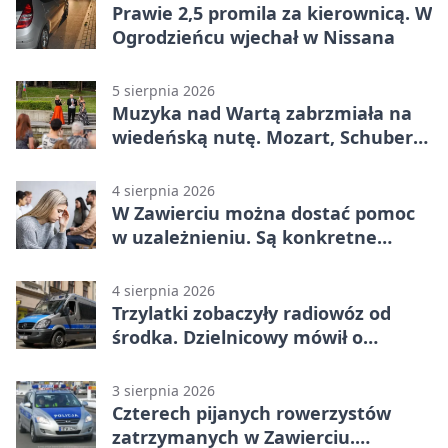
Prawie 2,5 promila za kierownicą. W
Ogrodzieńcu wjechał w Nissana
5 sierpnia 2026
Muzyka nad Wartą zabrzmiała na
wiedeńską nutę. Mozart, Schubert i
Strauss w programie
4 sierpnia 2026
W Zawierciu można dostać pomoc
w uzależnieniu. Są konkretne
adresy i dyżury
4 sierpnia 2026
Trzylatki zobaczyły radiowóz od
środka. Dzielnicowy mówił o
wakacjach
3 sierpnia 2026
Czterech pijanych rowerzystów
zatrzymanych w Zawierciu.