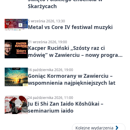
Skarżycach
5 września 2026, 13:30
Metal vs Core IV festiwal muzyki
21 września 2026, 19:00
Kacper Ruciński „Szósty raz ci
mówię” w Zawierciu – nowy program
stand-up 2026
16 października 2026, 19:00
Goniąc Kormorany w Zawierciu –
wspomnienia najpiękniejszych lat
24 października 2026, 11:00
Ju Ei Shi Zan Iaido Kōshūkai –
seminarium iaido
Kolejne wydarzenia