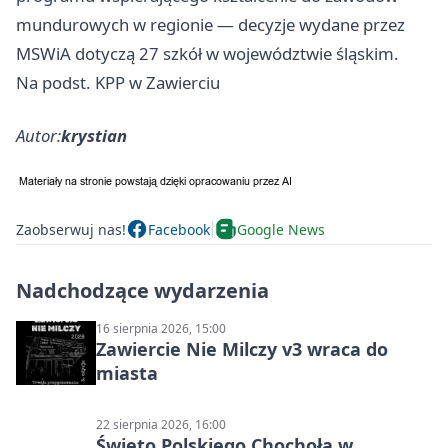
mundurowych w regionie — decyzje wydane przez
MSWiA dotyczą 27 szkół w województwie śląskim.
Na podst. KPP w Zawierciu
Autor:
krystian
Zaobserwuj nas!
Facebook
Google News
Nadchodzące wydarzenia
16 sierpnia 2026, 15:00
Zawiercie Nie Milczy v3 wraca do
miasta
22 sierpnia 2026, 16:00
Święto Polskiego Chochoła w