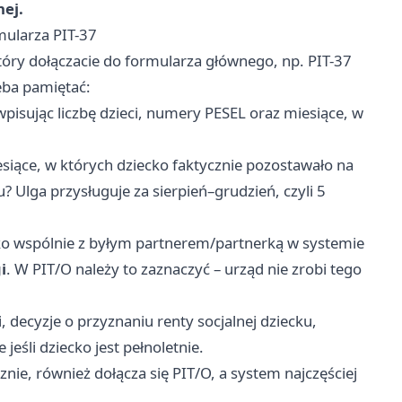
ej.
rmularza PIT-37
tóry dołączacie do formularza głównego, np. PIT-37
zeba pamiętać:
wpisując liczbę dzieci, numery PESEL oraz miesiące, w
esiące, w których dziecko faktycznie pozostawało na
u? Ulga przysługuje za sierpień–grudzień, czyli 5
cko wspólnie z byłym partnerem/partnerką w systemie
i
. W PIT/O należy to zaznaczyć – urząd nie zrobi tego
 decyzje o przyznaniu renty socjalnej dziecku,
jeśli dziecko jest pełnoletnie.
icznie, również dołącza się PIT/O, a system najczęściej