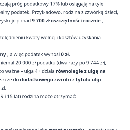
raczają próg podatkowy 17% lub osiągają na tyle
realny podatek. Przykładowo, rodzina z czwórką dzieci,
 zyskuje ponad
9 700 zł oszczędności rocznie
,
ględnieniu kwoty wolnej i kosztów uzyskania
ony
, a więc podatek wynosi
0 zł
.
niemal 20 000 zł podatku (dwa razy po 9 744 zł),
co ważne – ulga 4+ działa
równolegle z ulgą na
eszcze do
dodatkowego zwrotu z tytułu ulgi
 zł.
 9 i 15 lat) rodzina może otrzymać:
że być wypłacona jako
zwrot z urzędu
– nawet wtedy,