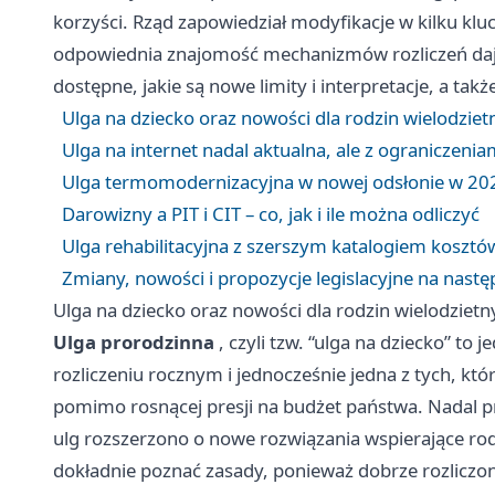
korzyści. Rząd zapowiedział modyfikacje w kilku kl
odpowiednia znajomość mechanizmów rozliczeń daje 
dostępne, jakie są nowe limity i interpretacje, a tak
Ulga na dziecko oraz nowości dla rodzin wielodziet
Ulga na internet nadal aktualna, ale z ograniczenia
Ulga termomodernizacyjna w nowej odsłonie w 20
Darowizny a PIT i CIT – co, jak i ile można odliczyć
Ulga rehabilitacyjna z szerszym katalogiem kosztó
Zmiany, nowości i propozycje legislacyjne na nastę
Ulga na dziecko oraz nowości dla rodzin wielodzietn
Ulga prorodzinna
, czyli tzw. “ulga na dziecko” to
rozliczeniu rocznym i jednocześnie jedna z tych, kt
pomimo rosnącej presji na budżet państwa. Nadal pr
ulg rozszerzono o nowe rozwiązania wspierające ro
dokładnie poznać zasady, ponieważ dobrze rozlic