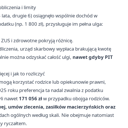
liczenia i limity
 lata, drugie 6) osiągnęło wspólnie dochód w
datku (np. 1 800 zł), przysługuje im pełna ulga:
ki ZUS i zdrowotne pokryją różnicę.
dliczenia, urząd skarbowy wypłaca brakującą kwotę
nie można odzyskać całość ulgi,
nawet gdyby PIT
cej i jak to rozliczyć
mogą korzystać rodzice lub opiekunowie prawni,
025 roku preferencja ta nadal zwalnia z podatku
yli nawet
171 056 zł
w przypadku obojga rodziców.
ej, umów zlecenia, zasiłków macierzyńskich oraz
ach ogólnych według skali. Nie obejmuje natomiast
y ryczałtem.