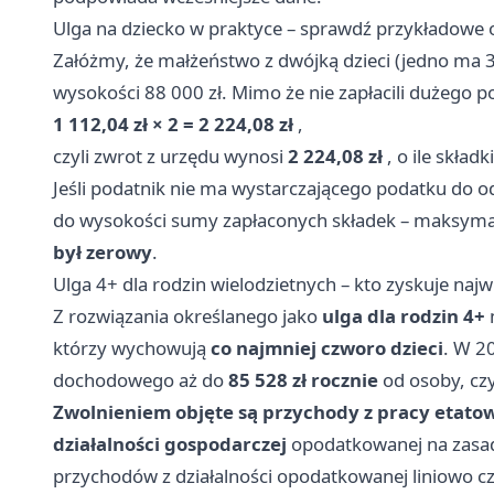
Ulga na dziecko w praktyce – sprawdź przykładowe ob
Załóżmy, że małżeństwo z dwójką dzieci (jedno ma 3
wysokości 88 000 zł. Mimo że nie zapłacili dużego po
1 112,04 zł × 2 = 2 224,08 zł
,
czyli zwrot z urzędu wynosi
2 224,08 zł
, o ile skład
Jeśli podatnik nie ma wystarczającego podatku do o
do wysokości sumy zapłaconych składek – maksymal
był zerowy
.
Ulga 4+ dla rodzin wielodzietnych – kto zyskuje najwię
Z rozwiązania określanego jako
ulga dla rodzin 4+
którzy wychowują
co najmniej czworo dzieci
. W 2
dochodowego aż do
85 528 zł rocznie
od osoby, cz
Zwolnieniem objęte są przychody z pracy etatow
działalności gospodarczej
opodatkowanej na zasad
przychodów z działalności opodatkowanej liniowo cz