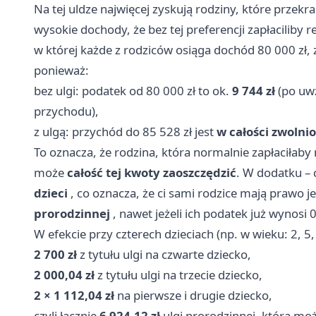
Na tej uldze najwięcej zyskują rodziny, które przek
wysokie dochody, że bez tej preferencji zapłaciliby 
w której każde z rodziców osiąga dochód 80 000 zł,
ponieważ:
bez ulgi: podatek od 80 000 zł to ok.
9 744 zł
(po uwz
przychodu),
z ulgą: przychód do 85 528 zł jest
w całości zwolni
To oznacza, że rodzina, która normalnie zapłaciłaby 
może
całość tej kwoty zaoszczędzić
. W dodatku – 
dzieci
, co oznacza, że ci sami rodzice mają prawo j
prorodzinnej
, nawet jeżeli ich podatek już wynosi 0
W efekcie przy czterech dzieciach (np. w wieku: 2, 5,
2 700 zł
z tytułu ulgi na czwarte dziecko,
2 000,04 zł
z tytułu ulgi na trzecie dziecko,
2 × 1 112,04 zł
na pierwsze i drugie dziecko,
czyli łącznie
6 924,12 zł
ulgi prorodzinnej, która mo