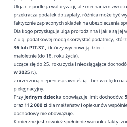
Ulga nie podlega waloryzacji, ale mechanizm zwrotu 
przekracza podatek do zapłaty, różnica może być w
faktycznie zapłaconych składek na ubezpieczenia sp
Dla kogo przysługuje ulga prorodzinna i jakie są jej 
Z ulgi podatkowej mogą skorzystać podatnicy, którzy
36 lub PIT-37
, i którzy wychowują dzieci:
małoletnie (do 18. roku życia),
uczące się do 25. roku życia i nieosiągające dochodó
w 2025 r.
),
z orzeczoną niepełnosprawnością – bez względu na wi
pielęgnacyjny.
Przy
jednym dziecku
obowiązuje limit dochodów:
5
oraz
112 000 zł
dla małżeństw i opiekunów wspólnie 
dochodowy nie obowiązuje.
Konieczne jest również spełnienie warunku faktyczn