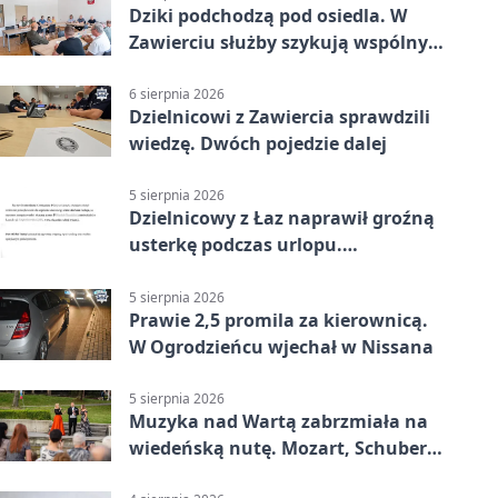
Dziki podchodzą pod osiedla. W
Zawierciu służby szykują wspólny
plan
6 sierpnia 2026
Dzielnicowi z Zawiercia sprawdzili
wiedzę. Dwóch pojedzie dalej
5 sierpnia 2026
Dzielnicowy z Łaz naprawił groźną
usterkę podczas urlopu.
Mieszkańcy podziękowali
5 sierpnia 2026
Prawie 2,5 promila za kierownicą.
W Ogrodzieńcu wjechał w Nissana
5 sierpnia 2026
Muzyka nad Wartą zabrzmiała na
wiedeńską nutę. Mozart, Schubert i
Strauss w programie