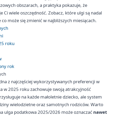
uczowych obszarach, a praktyka pokazuje, że
Ci wiele oszczędność. Zobacz, które ulgi są nadal
że co może się zmienić w najbliższych miesiącach.
nych
mi
25 roku
w
pny rok
ych
 jedna z najczęściej wykorzystywanych preferencji w
óra w 2025 roku zachowuje swoją atrakcyjność
zysługuje na każde małoletnie dziecko, ale system
dziny wielodzietne oraz samotnych rodziców. Warto
zona ulga podatkowa 2025/2026 może oznaczać
nawet