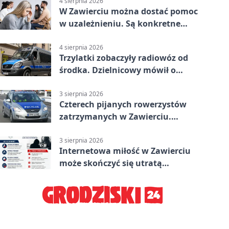
4 sierpnia 2026
W Zawierciu można dostać pomoc
w uzależnieniu. Są konkretne
adresy i dyżury
4 sierpnia 2026
Trzylatki zobaczyły radiowóz od
środka. Dzielnicowy mówił o
wakacjach
3 sierpnia 2026
Czterech pijanych rowerzystów
zatrzymanych w Zawierciu.
Rekordzista miał prawie 2,5
promila
3 sierpnia 2026
Internetowa miłość w Zawierciu
może skończyć się utratą
oszczędności