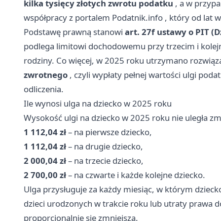
kilka tysięcy złotych zwrotu podatku
, a w przypa
współpracy z portalem
Podatnik.info
, który od lat 
Podstawę prawną stanowi
art. 27f ustawy o PIT (D
podlega limitowi dochodowemu przy trzecim i kolej
rodziny. Co więcej, w 2025 roku utrzymano rozwiąza
zwrotnego
, czyli wypłaty pełnej wartości ulgi pod
odliczenia.
Ile wynosi ulga na dziecko w 2025 roku
Wysokość ulgi na dziecko w 2025 roku nie uległa zmi
1 112,04 zł
– na pierwsze dziecko,
1 112,04 zł
– na drugie dziecko,
2 000,04 zł
– na trzecie dziecko,
2 700,00 zł
– na czwarte i każde kolejne dziecko.
Ulga przysługuje za każdy miesiąc, w którym dziec
dzieci urodzonych w trakcie roku lub utraty prawa do
proporcjonalnie się zmniejsza.