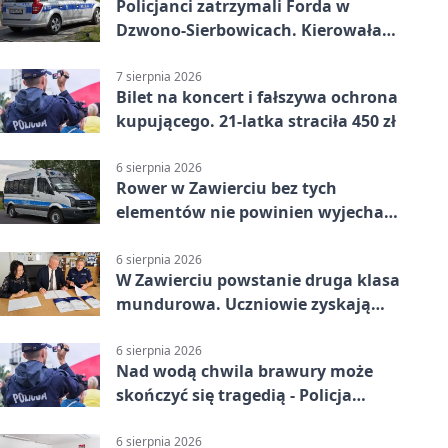
Policjanci zatrzymali Forda w
Dzwono-Sierbowicach. Kierowała
po alkoholu
7 sierpnia 2026
Bilet na koncert i fałszywa ochrona
kupującego. 21-latka straciła 450 zł
6 sierpnia 2026
Rower w Zawierciu bez tych
elementów nie powinien wyjechać
na drogę
6 sierpnia 2026
W Zawierciu powstanie druga klasa
mundurowa. Uczniowie zyskają
przewagę
6 sierpnia 2026
Nad wodą chwila brawury może
skończyć się tragedią - Policja
przypomina zasady
6 sierpnia 2026