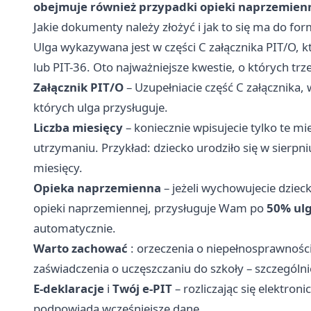
obejmuje również przypadki opieki naprzemienn
Jakie dokumenty należy złożyć i jak to się ma do fo
Ulga wykazywana jest w części C załącznika PIT/O, k
lub PIT-36. Oto najważniejsze kwestie, o których tr
Załącznik PIT/O
– Uzupełniacie część C załącznika, 
których ulga przysługuje.
Liczba miesięcy
– koniecznie wpisujecie tylko te mi
utrzymaniu. Przykład: dziecko urodziło się w sierpni
miesięcy.
Opieka naprzemienna
– jeżeli wychowujecie dzie
opieki naprzemiennej, przysługuje Wam po
50% ulg
automatycznie.
Warto zachować
: orzeczenia o niepełnosprawności,
zaświadczenia o uczęszczaniu do szkoły – szczególnie 
E-deklaracje
i
Twój e-PIT
– rozliczając się elektron
podpowiada wcześniejsze dane.