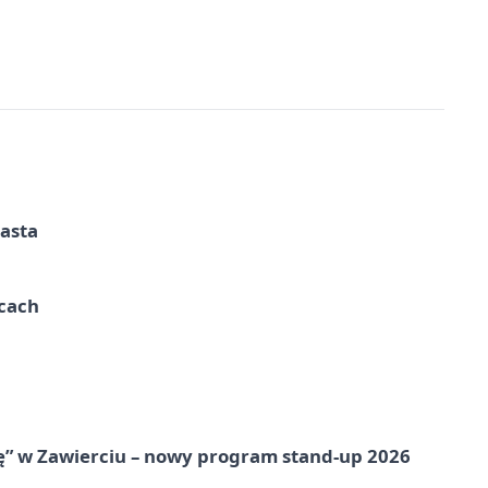
iasta
ycach
ię” w Zawierciu – nowy program stand-up 2026