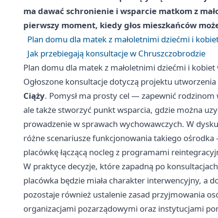
ma dawać schronienie i wsparcie matkom z mało
pierwszy moment, kiedy głos mieszkańców może w
Plan domu dla matek z małoletnimi dziećmi i kobiet
Jak przebiegają konsultacje w Chruszczobrodzie
Plan domu dla matek z małoletnimi dziećmi i kobiet 
Ogłoszone konsultacje dotyczą projektu utworzenia
Ciąży
. Pomysł ma prosty cel — zapewnić rodzinom w
ale także stworzyć punkt wsparcia, gdzie można uz
prowadzenie w sprawach wychowawczych. W dyskusjac
różne scenariusze funkcjonowania takiego ośrodka
placówkę łączącą nocleg z programami reintegracyj
W praktyce decyzje, które zapadną po konsultacjach
placówka będzie miała charakter interwencyjny, a d
pozostaje również ustalenie zasad przyjmowania osó
organizacjami pozarządowymi oraz instytucjami po