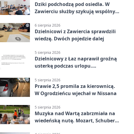
Dziki podchodzą pod osiedla. W
Zawierciu służby szykują wspólny
plan
6 sierpnia 2026
Dzielnicowi z Zawiercia sprawdzili
wiedzę. Dwóch pojedzie dalej
5 sierpnia 2026
Dzielnicowy z Łaz naprawił groźną
usterkę podczas urlopu.
Mieszkańcy podziękowali
5 sierpnia 2026
Prawie 2,5 promila za kierownicą.
W Ogrodzieńcu wjechał w Nissana
5 sierpnia 2026
Muzyka nad Wartą zabrzmiała na
wiedeńską nutę. Mozart, Schubert i
Strauss w programie