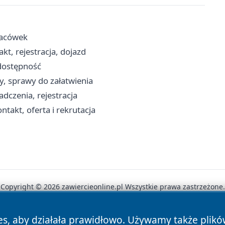
placówek
t, rejestracja, dojazd
 dostępność
y, sprawy do załatwienia
dczenia, rejestracja
takt, oferta i rekrutacja
Copyright © 2026 zawiercieonline.pl Wszystkie prawa zastrzeżone.
es, aby działała prawidłowo. Używamy także plik
News
Autorzy
Polityka Prywatności
Polityka Cookie