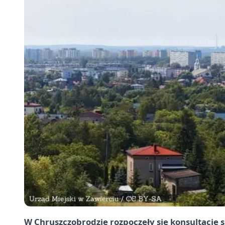
W
Chruszczobrodzie
rozpoczęły się konsultacje 