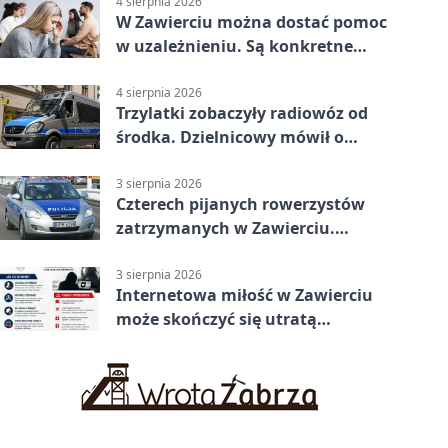
4 sierpnia 2026
W Zawierciu można dostać pomoc
w uzależnieniu. Są konkretne
adresy i dyżury
4 sierpnia 2026
Trzylatki zobaczyły radiowóz od
środka. Dzielnicowy mówił o
wakacjach
3 sierpnia 2026
Czterech pijanych rowerzystów
zatrzymanych w Zawierciu.
Rekordzista miał prawie 2,5
promila
3 sierpnia 2026
Internetowa miłość w Zawierciu
może skończyć się utratą
oszczędności