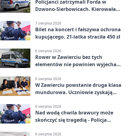
Policjanci zatrzymali Forda w
Dzwono-Sierbowicach. Kierowała
po alkoholu
7 sierpnia 2026
Bilet na koncert i fałszywa ochrona
kupującego. 21-latka straciła 450 zł
6 sierpnia 2026
Rower w Zawierciu bez tych
elementów nie powinien wyjechać
na drogę
6 sierpnia 2026
W Zawierciu powstanie druga klasa
mundurowa. Uczniowie zyskają
przewagę
6 sierpnia 2026
Nad wodą chwila brawury może
skończyć się tragedią - Policja
przypomina zasady
6 sierpnia 2026