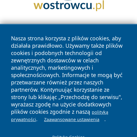
Nasza strona korzysta z plików cookies, aby
działała prawidłowo. Używamy także plików
cookies i podobnych technologii od
zewnętrznych dostawców w celach
Copyright © 2026 zawiercieonline.pl Wszystkie prawa
analitycznych, marketingowych i
zastrzeżone.
społecznościowych. Informacje te mogą być
przetwarzane również przez naszych
partnerów. Kontynuując korzystanie ze
Polityka
Polityka
News
Autorzy
strony lub klikając „Przechodzę do serwisu",
Prywatności
Cookies
wyrażasz zgodę na użycie dodatkowych
plików cookies zgodnie z naszą
polityką
.
.
prywatności
Zaawansowane ustawienia