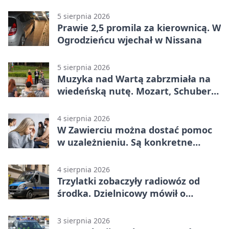
Mieszkańcy podziękowali
5 sierpnia 2026
Prawie 2,5 promila za kierownicą. W
Ogrodzieńcu wjechał w Nissana
5 sierpnia 2026
Muzyka nad Wartą zabrzmiała na
wiedeńską nutę. Mozart, Schubert i
Strauss w programie
4 sierpnia 2026
W Zawierciu można dostać pomoc
w uzależnieniu. Są konkretne
adresy i dyżury
4 sierpnia 2026
Trzylatki zobaczyły radiowóz od
środka. Dzielnicowy mówił o
wakacjach
3 sierpnia 2026