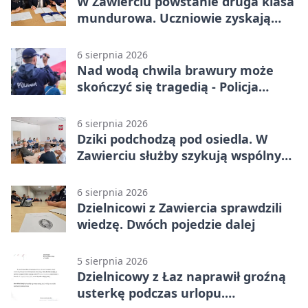
W Zawierciu powstanie druga klasa
mundurowa. Uczniowie zyskają
przewagę
6 sierpnia 2026
Nad wodą chwila brawury może
skończyć się tragedią - Policja
przypomina zasady
6 sierpnia 2026
Dziki podchodzą pod osiedla. W
Zawierciu służby szykują wspólny
plan
6 sierpnia 2026
Dzielnicowi z Zawiercia sprawdzili
wiedzę. Dwóch pojedzie dalej
5 sierpnia 2026
Dzielnicowy z Łaz naprawił groźną
usterkę podczas urlopu.