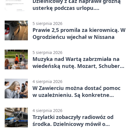
Dzielnicowy z Łaz naprawił groźną
usterkę podczas urlopu.
Mieszkańcy podziękowali
5 sierpnia 2026
Prawie 2,5 promila za kierownicą. W
Ogrodzieńcu wjechał w Nissana
5 sierpnia 2026
Muzyka nad Wartą zabrzmiała na
wiedeńską nutę. Mozart, Schubert i
Strauss w programie
4 sierpnia 2026
W Zawierciu można dostać pomoc
w uzależnieniu. Są konkretne
adresy i dyżury
4 sierpnia 2026
Trzylatki zobaczyły radiowóz od
środka. Dzielnicowy mówił o