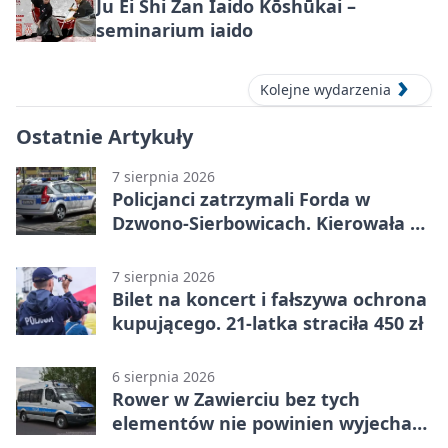
Ju Ei Shi Zan Iaido Kōshūkai –
seminarium iaido
Kolejne wydarzenia
Ostatnie Artykuły
7 sierpnia 2026
Policjanci zatrzymali Forda w
Dzwono-Sierbowicach. Kierowała po
alkoholu
7 sierpnia 2026
Bilet na koncert i fałszywa ochrona
kupującego. 21-latka straciła 450 zł
6 sierpnia 2026
Rower w Zawierciu bez tych
elementów nie powinien wyjechać
na drogę