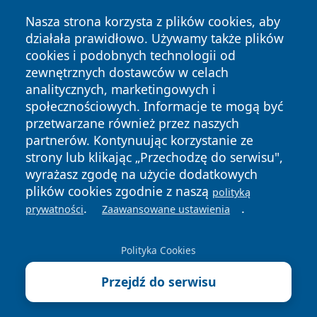
Nasza strona korzysta z plików cookies, aby
działała prawidłowo. Używamy także plików
cookies i podobnych technologii od
zewnętrznych dostawców w celach
Copyright © 2026 zawiercieonline.pl Wszystkie prawa
analitycznych, marketingowych i
zastrzeżone.
społecznościowych. Informacje te mogą być
przetwarzane również przez naszych
partnerów. Kontynuując korzystanie ze
Polityka
Polityka
News
Autorzy
strony lub klikając „Przechodzę do serwisu",
Prywatności
Cookies
wyrażasz zgodę na użycie dodatkowych
plików cookies zgodnie z naszą
polityką
.
.
prywatności
Zaawansowane ustawienia
Polityka Cookies
Przejdź do serwisu