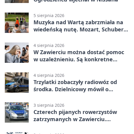
5 sierpnia 2026
Muzyka nad Wartą zabrzmiała na
wiedeńską nutę. Mozart, Schubert i
Strauss w programie
4 sierpnia 2026
W Zawierciu można dostać pomoc
w uzależnieniu. Są konkretne
adresy i dyżury
4 sierpnia 2026
Trzylatki zobaczyły radiowóz od
środka. Dzielnicowy mówił o
wakacjach
3 sierpnia 2026
Czterech pijanych rowerzystów
zatrzymanych w Zawierciu.
Rekordzista miał prawie 2,5 promila