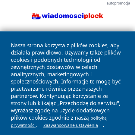
autopromocja
Nasza strona korzysta z plików cookies, aby
działała prawidłowo. Używamy także plików
cookies i podobnych technologii od
zewnętrznych dostawców w celach
Copyright © 2026 zawiercieonline.pl Wszystkie prawa
analitycznych, marketingowych i
zastrzeżone.
społecznościowych. Informacje te mogą być
przetwarzane również przez naszych
partnerów. Kontynuując korzystanie ze
Polityka
Polityka
News
Autorzy
strony lub klikając „Przechodzę do serwisu",
Prywatności
Cookies
wyrażasz zgodę na użycie dodatkowych
plików cookies zgodnie z naszą
polityką
.
.
prywatności
Zaawansowane ustawienia