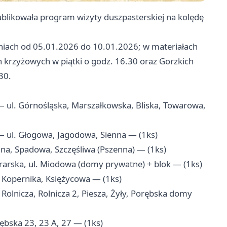
ublikowała program wizyty duszpasterskiej na kolędę
niach od 05.01.2026 do 10.01.2026; w materiałach
h krzyżowych w piątki o godz. 16.30 oraz Gorzkich
30.
l. Górnośląska, Marszałkowska, Bliska, Towarowa,
l. Głogowa, Jagodowa, Sienna — (1ks)
, Spadowa, Szczęśliwa (Pszenna) — (1ks)
ska, ul. Miodowa (domy prywatne) + blok — (1ks)
opernika, Księżycowa — (1ks)
nicza, Rolnicza 2, Piesza, Żyły, Porębska domy
bska 23, 23 A, 27 — (1ks)