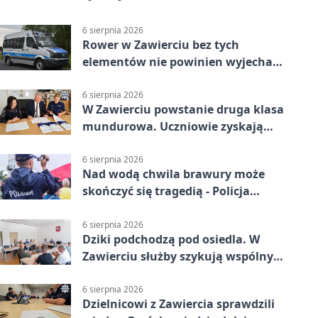
6 sierpnia 2026
Rower w Zawierciu bez tych
elementów nie powinien wyjechać
na drogę
6 sierpnia 2026
W Zawierciu powstanie druga klasa
mundurowa. Uczniowie zyskają
przewagę
6 sierpnia 2026
Nad wodą chwila brawury może
skończyć się tragedią - Policja
przypomina zasady
6 sierpnia 2026
Dziki podchodzą pod osiedla. W
Zawierciu służby szykują wspólny
plan
6 sierpnia 2026
Dzielnicowi z Zawiercia sprawdzili