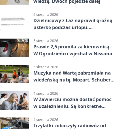
wiedzę. Dwóch pojedzie dalej
5 sierpnia 2026
Dzielnicowy z Łaz naprawił groźną
usterkę podczas urlopu.
Mieszkańcy podziękowali
5 sierpnia 2026
Prawie 2,5 promila za kierownicą.
W Ogrodzieńcu wjechał w Nissana
5 sierpnia 2026
Muzyka nad Wartą zabrzmiała na
wiedeńską nutę. Mozart, Schubert i
Strauss w programie
4 sierpnia 2026
W Zawierciu można dostać pomoc
w uzależnieniu. Są konkretne
adresy i dyżury
4 sierpnia 2026
Trzylatki zobaczyły radiowóz od