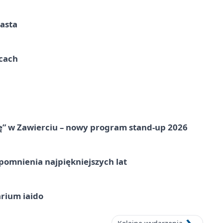
iasta
ycach
ię” w Zawierciu – nowy program stand-up 2026
omnienia najpiękniejszych lat
arium iaido