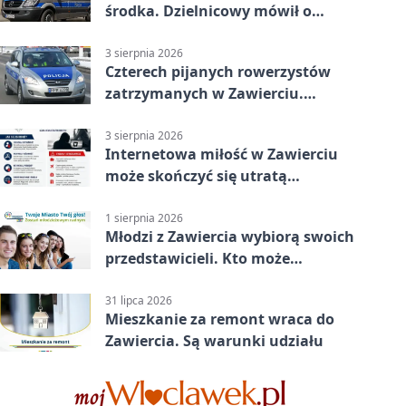
środka. Dzielnicowy mówił o
wakacjach
3 sierpnia 2026
Czterech pijanych rowerzystów
zatrzymanych w Zawierciu.
Rekordzista miał prawie 2,5
promila
3 sierpnia 2026
Internetowa miłość w Zawierciu
może skończyć się utratą
oszczędności
1 sierpnia 2026
Młodzi z Zawiercia wybiorą swoich
przedstawicieli. Kto może
kandydować?
31 lipca 2026
Mieszkanie za remont wraca do
Zawiercia. Są warunki udziału