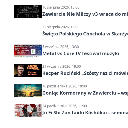
16 sierpnia 2026, 15:00
Zawiercie Nie Milczy v3 wraca do m
22 sierpnia 2026, 16:00
Święto Polskiego Chochoła w Skarż
5 września 2026, 13:30
Metal vs Core IV festiwal muzyki
21 września 2026, 19:00
Kacper Ruciński „Szósty raz ci mów
16 października 2026, 19:00
Goniąc Kormorany w Zawierciu – wsp
24 października 2026, 11:00
Ju Ei Shi Zan Iaido Kōshūkai – semin