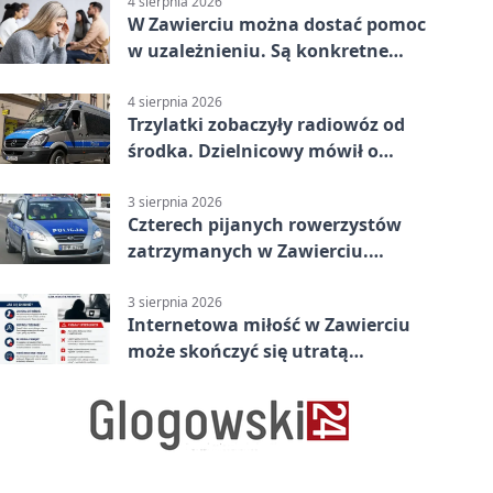
4 sierpnia 2026
W Zawierciu można dostać pomoc
w uzależnieniu. Są konkretne
adresy i dyżury
4 sierpnia 2026
Trzylatki zobaczyły radiowóz od
środka. Dzielnicowy mówił o
wakacjach
3 sierpnia 2026
Czterech pijanych rowerzystów
zatrzymanych w Zawierciu.
Rekordzista miał prawie 2,5
promila
3 sierpnia 2026
Internetowa miłość w Zawierciu
może skończyć się utratą
oszczędności