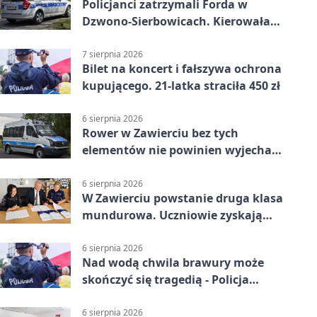
Policjanci zatrzymali Forda w
Dzwono-Sierbowicach. Kierowała
po alkoholu
7 sierpnia 2026
Bilet na koncert i fałszywa ochrona
kupującego. 21-latka straciła 450 zł
6 sierpnia 2026
Rower w Zawierciu bez tych
elementów nie powinien wyjechać
na drogę
6 sierpnia 2026
W Zawierciu powstanie druga klasa
mundurowa. Uczniowie zyskają
przewagę
6 sierpnia 2026
Nad wodą chwila brawury może
skończyć się tragedią - Policja
przypomina zasady
6 sierpnia 2026