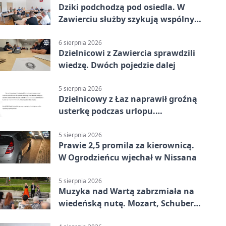
Dziki podchodzą pod osiedla. W
Zawierciu służby szykują wspólny
plan
6 sierpnia 2026
Dzielnicowi z Zawiercia sprawdzili
wiedzę. Dwóch pojedzie dalej
5 sierpnia 2026
Dzielnicowy z Łaz naprawił groźną
usterkę podczas urlopu.
Mieszkańcy podziękowali
5 sierpnia 2026
Prawie 2,5 promila za kierownicą.
W Ogrodzieńcu wjechał w Nissana
5 sierpnia 2026
Muzyka nad Wartą zabrzmiała na
wiedeńską nutę. Mozart, Schubert i
Strauss w programie