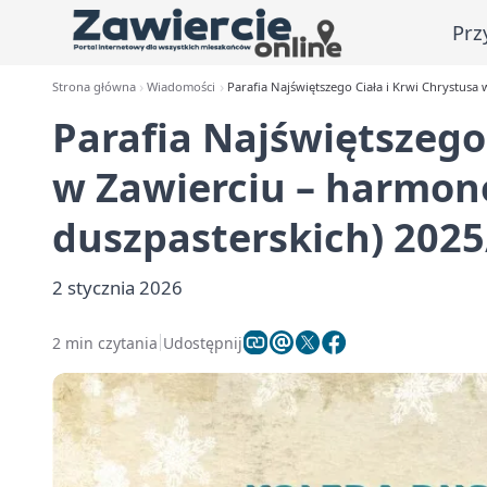
Prz
Strona główna
Wiadomości
Parafia Najświętszego Ciała i Krwi Chrystusa
Parafia Najświętszego 
w Zawierciu – harmon
duszpasterskich) 202
2 stycznia 2026
2 min czytania
Udostępnij