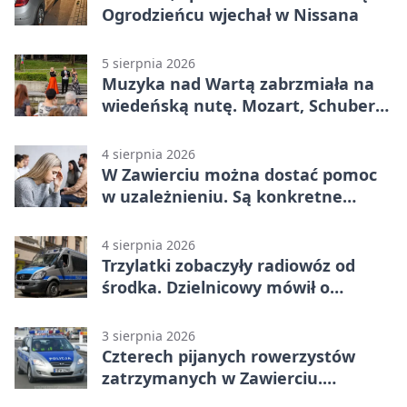
Ogrodzieńcu wjechał w Nissana
5 sierpnia 2026
Muzyka nad Wartą zabrzmiała na
wiedeńską nutę. Mozart, Schubert i
Strauss w programie
4 sierpnia 2026
W Zawierciu można dostać pomoc
w uzależnieniu. Są konkretne
adresy i dyżury
4 sierpnia 2026
Trzylatki zobaczyły radiowóz od
środka. Dzielnicowy mówił o
wakacjach
3 sierpnia 2026
Czterech pijanych rowerzystów
zatrzymanych w Zawierciu.
Rekordzista miał prawie 2,5 promila