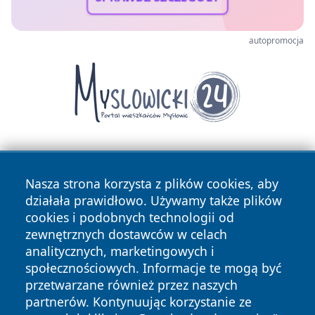
autopromocja
Nasza strona korzysta z plików cookies, aby
działała prawidłowo. Używamy także plików
cookies i podobnych technologii od
zewnętrznych dostawców w celach
Copyright © 2026 zawiercieonline.pl Wszystkie prawa
analitycznych, marketingowych i
zastrzeżone.
społecznościowych. Informacje te mogą być
przetwarzane również przez naszych
partnerów. Kontynuując korzystanie ze
Polityka
Polityka
News
Autorzy