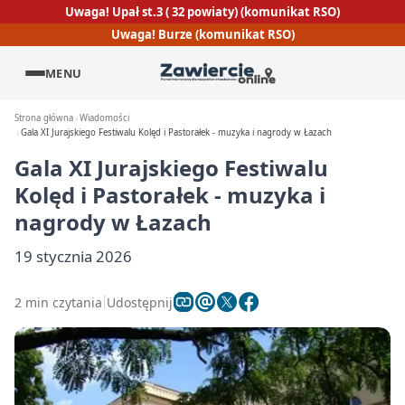
Uwaga! Upał st.3 ( 32 powiaty) (komunikat RSO)
Uwaga! Burze (komunikat RSO)
MENU
Strona główna
Wiadomości
Gala XI Jurajskiego Festiwalu Kolęd i Pastorałek - muzyka i nagrody w Łazach
Gala XI Jurajskiego Festiwalu
Kolęd i Pastorałek - muzyka i
nagrody w Łazach
19 stycznia 2026
2 min czytania
Udostępnij