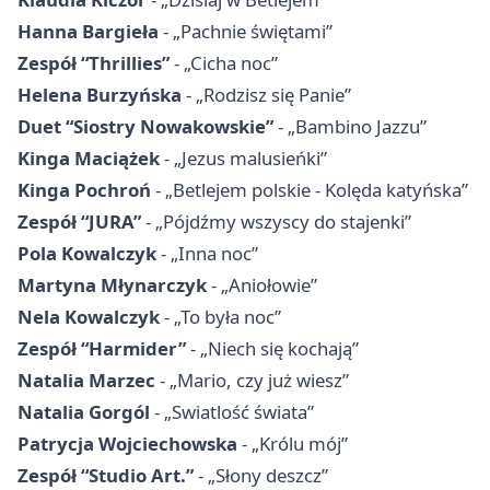
Hanna Bargieła
- „Pachnie świętami”
Zespół “Thrillies”
- „Cicha noc”
Helena Burzyńska
- „Rodzisz się Panie”
Duet “Siostry Nowakowskie”
- „Bambino Jazzu”
Kinga Maciążek
- „Jezus malusieńki”
Kinga Pochroń
- „Betlejem polskie - Kolęda katyńska”
Zespół “JURA”
- „Pójdźmy wszyscy do stajenki”
Pola Kowalczyk
- „Inna noc”
Martyna Młynarczyk
- „Aniołowie”
Nela Kowalczyk
- „To była noc”
Zespół “Harmider”
- „Niech się kochają”
Natalia Marzec
- „Mario, czy już wiesz”
Natalia Gorgól
- „Swiatlość świata”
Patrycja Wojciechowska
- „Królu mój”
Zespół “Studio Art.”
- „Słony deszcz”