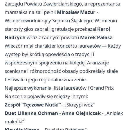
Zarządu Powiatu Zawierciańskiego, a reprezentanta
marszałka na sali pełnił
Mirosław Mazur
-
Wiceprzewodniczący Sejmiku Śląskiego. W imieniu
starosty głos zabrał i gratulacje przekazał
Karol
Hadrych
wraz z radnym powiatu
Marek Pałasz
.
Wieczór miał charakter koncertu laureatów — każdy
występ był krótką opowieścią o tradycji i
współczesnym spojrzeniu na kolędę. Aranżacje
sceniczne i różnorodność obsady podkreślały skalę
festiwalu i jego regionalne znaczenie.
Najlepsze wykonania, lista laureatów i Grand Prix
Na scenie pojawiły się między innymi:
Zespół “Tęczowe Nutki”
- „Skrzypi wóz”
Duet Lilianna Ochman - Anna Olejniczak
- „Aniołek
maleńki”
Klaudia Kiczor
- „Dzisiaj w Betlejem”