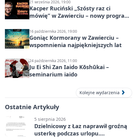
21 września 2026, 19:00
Kacper Ruciński „Szósty raz ci
mówię” w Zawierciu – nowy program
stand-up 2026
16 października 2026, 19:00
Goniąc Kormorany w Zawierciu –
wspomnienia najpiękniejszych lat
24 października 2026, 11:00
Ju Ei Shi Zan Iaido Kōshūkai –
seminarium iaido
Kolejne wydarzenia
Ostatnie Artykuły
5 sierpnia 2026
Dzielnicowy z Łaz naprawił groźną
usterkę podczas urlopu.