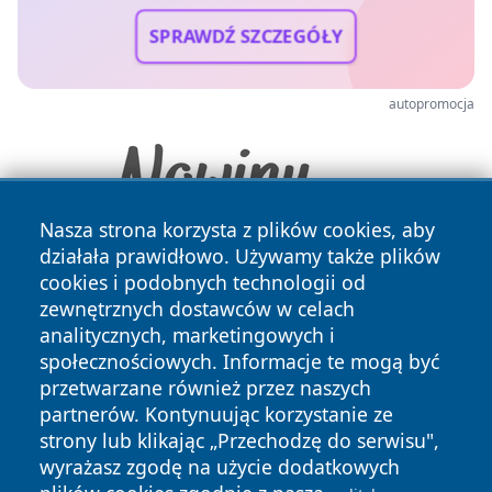
SPRAWDŹ SZCZEGÓŁY
autopromocja
Nasza strona korzysta z plików cookies, aby
działała prawidłowo. Używamy także plików
cookies i podobnych technologii od
zewnętrznych dostawców w celach
analitycznych, marketingowych i
społecznościowych. Informacje te mogą być
przetwarzane również przez naszych
Copyright © 2026 zawiercieonline.pl Wszystkie prawa
partnerów. Kontynuując korzystanie ze
zastrzeżone.
strony lub klikając „Przechodzę do serwisu",
wyrażasz zgodę na użycie dodatkowych