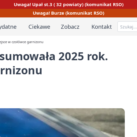
Uwaga! Upał st.3 ( 32 powiaty) (komunikat RSO)
Uwaga! Burze (komunikat RSO)
ydatne
Ciekawe
Zobacz
Kontakt
iejsce w czołówce garnizonu
odsumowała 2025 rok.
arnizonu