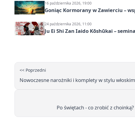
16 października 2026, 19:00
Goniąc Kormorany w Zawierciu – wsp
24 października 2026, 11:00
Ju Ei Shi Zan Iaido Kōshūkai – semin
<< Poprzedni
Nowoczesne narożniki i komplety w stylu włoskim.
Po świętach - co zrobić z choink