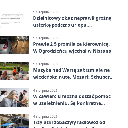
5 sierpnia 2026
Dzielnicowy z Łaz naprawił groźną
usterkę podczas urlopu.
Mieszkańcy podziękowali
5 sierpnia 2026
Prawie 2,5 promila za kierownicą.
W Ogrodzieńcu wjechał w Nissana
5 sierpnia 2026
Muzyka nad Wartą zabrzmiała na
wiedeńską nutę. Mozart, Schubert i
Strauss w programie
4 sierpnia 2026
W Zawierciu można dostać pomoc
w uzależnieniu. Są konkretne
adresy i dyżury
4 sierpnia 2026
Trzylatki zobaczyły radiowóz od