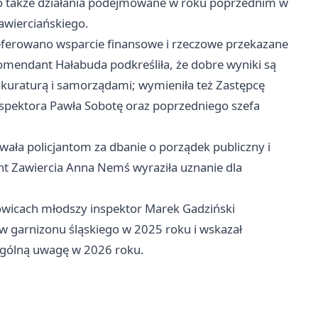
o także działania podejmowane w roku poprzednim w
awierciańskiego.
referowano wsparcie finansowe i rzeczowe przekazane
mendant Hałabuda podkreśliła, że dobre wyniki są
okuraturą i samorządami; wymieniła też Zastępcę
spektora Pawła Sobotę oraz poprzedniego szefa
wała policjantom za dbanie o porządek publiczny i
t Zawiercia Anna Nemś wyraziła uznanie dla
wicach młodszy inspektor Marek Gadziński
ów garnizonu śląskiego w 2025 roku i wskazał
ególną uwagę w 2026 roku.