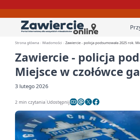
Prz
Strona główna
Wiadomości
Zawiercie - policja podsumowała 2025 rok. M
Zawiercie - policja p
Miejsce w czołówce g
3 lutego 2026
2 min czytania
Udostępnij