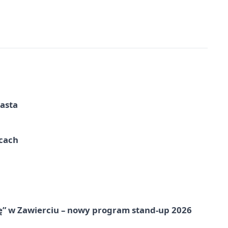
iasta
ycach
ię” w Zawierciu – nowy program stand-up 2026