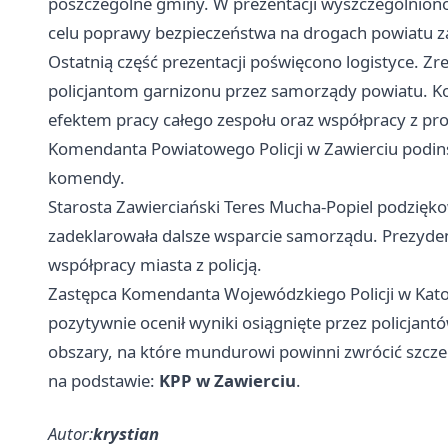
poszczególne gminy. W prezentacji wyszczególnion
celu poprawy bezpieczeństwa na drogach powiatu z
Ostatnią część prezentacji poświęcono logistyce. Z
policjantom garnizonu przez samorządy powiatu. Ko
efektem pracy całego zespołu oraz współpracy z pr
Komendanta Powiatowego Policji w Zawierciu podin
komendy.
Starosta Zawierciański Teres Mucha-Popiel podzięko
zadeklarowała dalsze wsparcie samorządu. Prezyden
współpracy miasta z policją.
Zastępca Komendanta Wojewódzkiego Policji w Kato
pozytywnie ocenił wyniki osiągnięte przez policjant
obszary, na które mundurowi powinni zwrócić szcz
na podstawie:
KPP w Zawierciu
.
Autor:
krystian