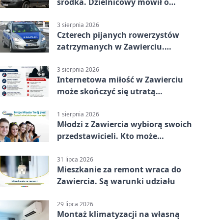
środka. Dzielnicowy mówił o
wakacjach
3 sierpnia 2026
Czterech pijanych rowerzystów
zatrzymanych w Zawierciu.
Rekordzista miał prawie 2,5
promila
3 sierpnia 2026
Internetowa miłość w Zawierciu
może skończyć się utratą
oszczędności
1 sierpnia 2026
Młodzi z Zawiercia wybiorą swoich
przedstawicieli. Kto może
kandydować?
31 lipca 2026
Mieszkanie za remont wraca do
Zawiercia. Są warunki udziału
29 lipca 2026
Montaż klimatyzacji na własną