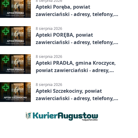
8 sierpnia 2026
Apteki Poręba, powiat
zawierciański - adresy, telefony,
godziny otwarcia
8 sierpnia 2026
Apteki PORĘBA, powiat
zawierciański - adresy, telefony,
godziny otwarcia
8 sierpnia 2026
Apteki PRADŁA, gmina Kroczyce,
powiat zawierciański - adresy,
telefony, godziny otwarcia
8 sierpnia 2026
Apteki Szczekociny, powiat
zawierciański - adresy, telefony,
godziny otwarcia