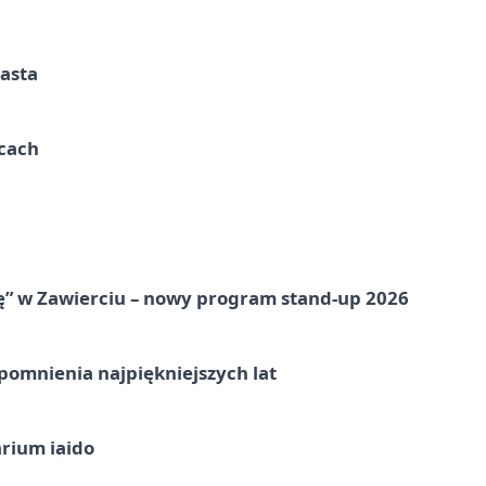
iasta
ycach
ię” w Zawierciu – nowy program stand-up 2026
omnienia najpiękniejszych lat
arium iaido