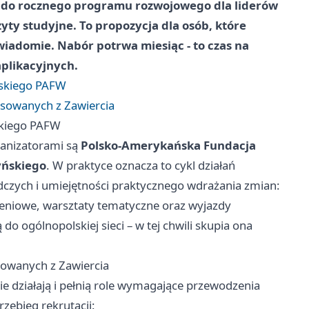
a do rocznego programu rozwojowego dla liderów
zyty studyjne. To propozycja dla osób, które
 świadomie. Nabór potrwa miesiąc - to czas na
plikacyjnych.
rskiego PAFW
resowanych z Zawiercia
skiego PAFW
rganizatorami są
Polsko-Amerykańska Fundacja
yńskiego
. W praktyce oznacza to cykl działań
zych i umiejętności praktycznego wdrażania zmian:
leniowe, warsztaty tematyczne oraz wyjazdy
o ogólnopolskiej sieci – w tej chwili skupia ona
esowanych z Zawiercia
e działają i pełnią role wymagające przewodzenia
zebieg rekrutacji: