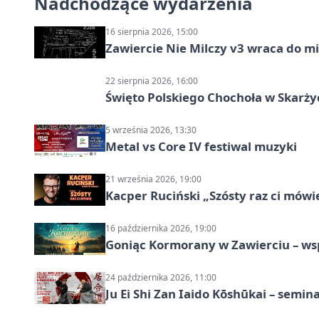
Nadchodzące wydarzenia
16 sierpnia 2026, 15:00
Zawiercie Nie Milczy v3 wraca do m
22 sierpnia 2026, 16:00
Święto Polskiego Chochoła w Skarż
5 września 2026, 13:30
Metal vs Core IV festiwal muzyki
21 września 2026, 19:00
Kacper Ruciński „Szósty raz ci mów
16 października 2026, 19:00
Goniąc Kormorany w Zawierciu – wsp
24 października 2026, 11:00
Ju Ei Shi Zan Iaido Kōshūkai – semin