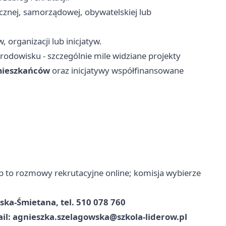
ecznej, samorządowej, obywatelskiej lub
organizacji lub inicjatyw.
środowisku - szczególnie mile widziane projekty
 mieszkańców
oraz inicjatywy współfinansowane
ap to rozmowy rekrutacyjne online; komisja wybierze
ka-Śmietana, tel. 510 078 760
il:
agnieszka.szelagowska@szkola-liderow.pl