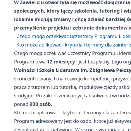
W Zawierciu otworzyła się możliwość dołączeni
społecznych, który łączy szkolenia, tutoring i wi
lokalnie inicjują zmiany i chcą działać bardziej
przemyślenie projektu i zebranie dokumentów a
Czego mogą oczekiwać uczestnicy Programu Lide
Kto może aplikować - kryteria i terminy dla zainte
Czego mogą oczekiwać uczestnicy Programu Lider
Program trwa
12 miesięcy
i jest bezpłatny. Jego o
Wolności
i
Szkoła Liderstwa im. Zbigniewa Pełcz
skoncentrowanych na rozwoju kompetencji przywódc
praca z tutorem lub tutorką, modułowe zjazdy szko
studyjne. Po zakończeniu edycji absolwenci wchodzą d
ponad
900 osób
.
Kto może aplikować - kryteria i terminy dla zainter
Program adresowany jest do osób, które już aktywni
zespołom lub inicjatywom. W skrócie wymagania i pr