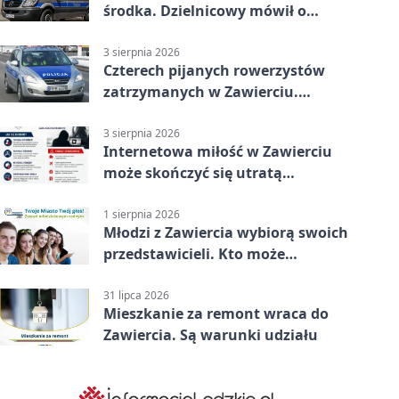
środka. Dzielnicowy mówił o
wakacjach
3 sierpnia 2026
Czterech pijanych rowerzystów
zatrzymanych w Zawierciu.
Rekordzista miał prawie 2,5
promila
3 sierpnia 2026
Internetowa miłość w Zawierciu
może skończyć się utratą
oszczędności
1 sierpnia 2026
Młodzi z Zawiercia wybiorą swoich
przedstawicieli. Kto może
kandydować?
31 lipca 2026
Mieszkanie za remont wraca do
Zawiercia. Są warunki udziału