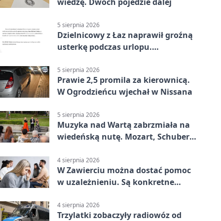
wiedzę. Dwóch pojedzie dalej
5 sierpnia 2026
Dzielnicowy z Łaz naprawił groźną
usterkę podczas urlopu.
Mieszkańcy podziękowali
5 sierpnia 2026
Prawie 2,5 promila za kierownicą.
W Ogrodzieńcu wjechał w Nissana
5 sierpnia 2026
Muzyka nad Wartą zabrzmiała na
wiedeńską nutę. Mozart, Schubert i
Strauss w programie
4 sierpnia 2026
W Zawierciu można dostać pomoc
w uzależnieniu. Są konkretne
adresy i dyżury
4 sierpnia 2026
Trzylatki zobaczyły radiowóz od