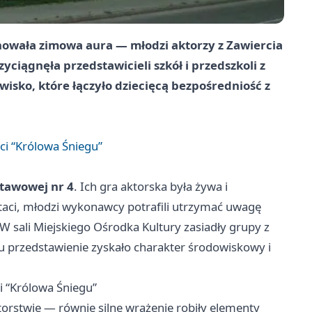
nowała zimowa aura — młodzi aktorzy z Zawiercia
yciągnęła przedstawicieli szkół i przedszkoli z
wisko, które łączyło dziecięcą bezpośredniość z
ci “Królowa Śniegu”
stawowej nr 4
. Ich gra aktorska była żywa i
ci, młodzi wykonawcy potrafili utrzymać uwagę
W sali Miejskiego Ośrodka Kultury zasiadły grupy z
 przedstawienie zyskało charakter środowiskowy i
i “Królowa Śniegu”
ktorstwie — równie silne wrażenie robiły elementy