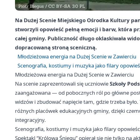
Na Dużej Scenie Miejskiego Ośrodka Kultury pa
stworzyli opowieść pełną emocji i barw, która prz
całej gminy. Publiczność długo oklaskiwała wido
dopracowaną stroną sceniczną.
Młodzieżowa energia na Dużej Scenie w Zawierciu
Scenografia, kostiumy i muzyka jako filary opowieś
Młodzieżowa energia na Dużej Scenie w Zawierciu
Na scenie zaprezentowali się uczniowie
Szkoły Pod
zaangażowana — od pobocznych ról po główne posta
widzów i zbudować napięcie tam, gdzie trzeba było. 
różnych placówek edukacyjnych gminy, dzięki czemu
integracyjny.
Scenografia, kostiumy i muzyka jako filary opowieśc
Spektakl “Królowa Śniegu” opierał się nie tylko na a