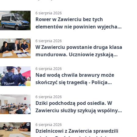
6 sierpnia 2026
Rower w Zawierciu bez tych
elementów nie powinien wyjechać
na drogę
6 sierpnia 2026
W Zawierciu powstanie druga klasa
mundurowa. Uczniowie zyskają
przewagę
6 sierpnia 2026
Nad wodą chwila brawury może
skończyć się tragedią - Policja
przypomina zasady
6 sierpnia 2026
Dziki podchodzą pod osiedla. W
Zawierciu służby szykują wspólny
plan
6 sierpnia 2026
Dzielnicowi z Zawiercia sprawdzili