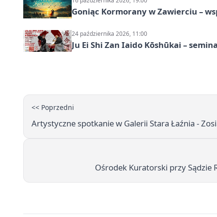
16 października 2026, 19:00
Goniąc Kormorany w Zawierciu – wsp
24 października 2026, 11:00
Ju Ei Shi Zan Iaido Kōshūkai – semin
<< Poprzedni
Artystyczne spotkanie w Galerii Stara Łaźnia -
Ośrodek Kuratorski przy Sądzie 