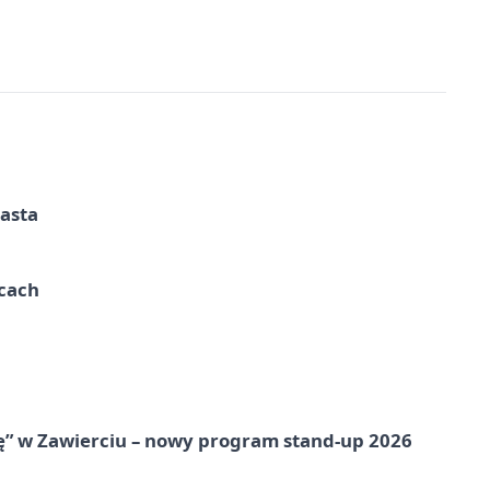
iasta
ycach
ię” w Zawierciu – nowy program stand-up 2026