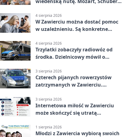
wiedeńską nutę. Mozart, Schubert i
Strauss w programie
4 sierpnia 2026
W Zawierciu można dostać pomoc
w uzależnieniu. Są konkretne
adresy i dyżury
4 sierpnia 2026
Trzylatki zobaczyły radiowóz od
środka. Dzielnicowy mówił o
wakacjach
3 sierpnia 2026
Czterech pijanych rowerzystów
zatrzymanych w Zawierciu.
Rekordzista miał prawie 2,5
promila
3 sierpnia 2026
Internetowa miłość w Zawierciu
może skończyć się utratą
oszczędności
1 sierpnia 2026
Młodzi z Zawiercia wybiorą swoich