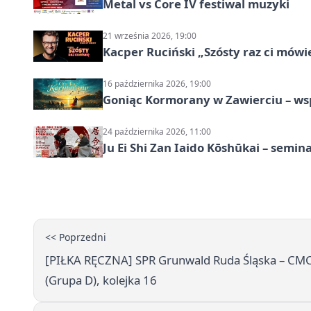
Metal vs Core IV festiwal muzyki
21 września 2026, 19:00
Kacper Ruciński „Szósty raz ci mów
16 października 2026, 19:00
Goniąc Kormorany w Zawierciu – wsp
24 października 2026, 11:00
Ju Ei Shi Zan Iaido Kōshūkai – semin
<< Poprzedni
[PIŁKA RĘCZNA] SPR Grunwald Ruda Śląska – CMC 
(Grupa D), kolejka 16