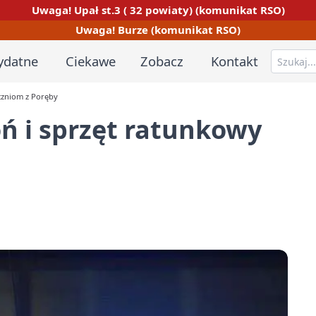
Uwaga! Upał st.3 ( 32 powiaty) (komunikat RSO)
Uwaga! Burze (komunikat RSO)
ydatne
Ciekawe
Zobacz
Kontakt
uczniom z Poręby
oń i sprzęt ratunkowy