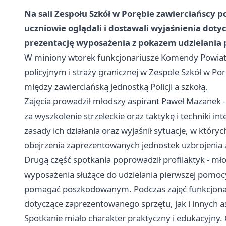
Na sali Zespołu Szkół w Porębie zawierciańscy pol
uczniowie oglądali i dostawali wyjaśnienia dotyc
prezentację wyposażenia z pokazem udzielania 
W miniony wtorek funkcjonariusze Komendy Powiatowej
policyjnym i straży granicznej w Zespole Szkół w Po
między zawierciańską jednostką Policji a szkołą.
Zajęcia prowadził młodszy aspirant Paweł Mazanek - 
za wyszkolenie strzeleckie oraz taktykę i techniki i
zasady ich działania oraz wyjaśnił sytuacje, w któr
obejrzenia zaprezentowanych jednostek uzbrojenia z
Drugą część spotkania poprowadził profilaktyk - mł
wyposażenia służące do udzielania pierwszej pomocy
pomagać poszkodowanym. Podczas zajęć funkcjonar
dotyczące zaprezentowanego sprzętu, jak i innych as
Spotkanie miało charakter praktyczny i edukacyjny. O