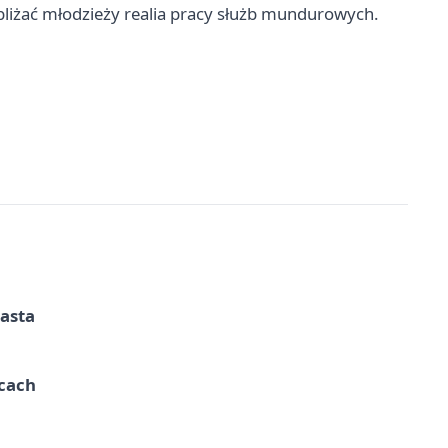
ybliżać młodzieży realia pracy służb mundurowych.
iasta
ycach