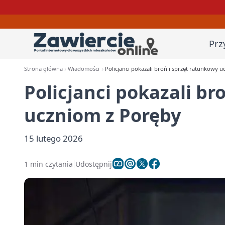
Prz
Strona główna
Wiadomości
Policjanci pokazali broń i sprzęt ratunkowy 
Policjanci pokazali br
uczniom z Poręby
15 lutego 2026
1 min czytania
Udostępnij