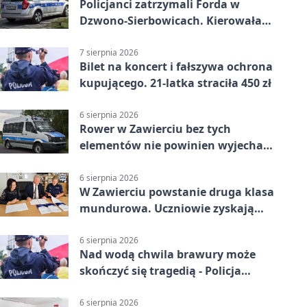
Policjanci zatrzymali Forda w
Dzwono-Sierbowicach. Kierowała
po alkoholu
7 sierpnia 2026
Bilet na koncert i fałszywa ochrona
kupującego. 21-latka straciła 450 zł
6 sierpnia 2026
Rower w Zawierciu bez tych
elementów nie powinien wyjechać
na drogę
6 sierpnia 2026
W Zawierciu powstanie druga klasa
mundurowa. Uczniowie zyskają
przewagę
6 sierpnia 2026
Nad wodą chwila brawury może
skończyć się tragedią - Policja
przypomina zasady
6 sierpnia 2026