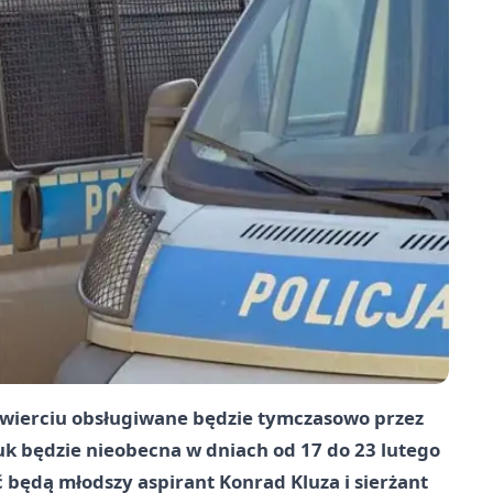
awierciu obsługiwane będzie tymczasowo przez
 będzie nieobecna w dniach od 17 do 23 lutego
 będą młodszy aspirant Konrad Kluza i sierżant