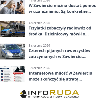
4 sierpnia 2026
W Zawierciu można dostać pomoc
w uzależnieniu. Są konkretne
adresy i dyżury
4 sierpnia 2026
Trzylatki zobaczyły radiowóz od
środka. Dzielnicowy mówił o
wakacjach
3 sierpnia 2026
Czterech pijanych rowerzystów
zatrzymanych w Zawierciu.
Rekordzista miał prawie 2,5
promila
3 sierpnia 2026
Internetowa miłość w Zawierciu
może skończyć się utratą
oszczędności