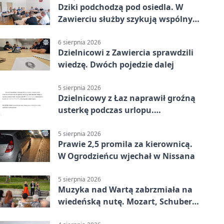
Dziki podchodzą pod osiedla. W
Zawierciu służby szykują wspólny
plan
6 sierpnia 2026
Dzielnicowi z Zawiercia sprawdzili
wiedzę. Dwóch pojedzie dalej
5 sierpnia 2026
Dzielnicowy z Łaz naprawił groźną
usterkę podczas urlopu.
Mieszkańcy podziękowali
5 sierpnia 2026
Prawie 2,5 promila za kierownicą.
W Ogrodzieńcu wjechał w Nissana
5 sierpnia 2026
Muzyka nad Wartą zabrzmiała na
wiedeńską nutę. Mozart, Schubert i
Strauss w programie