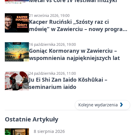
Metal vs Core IV festiwal muzyki
21 września 2026, 19:00
Kacper Ruciński „Szósty raz ci
mówię” w Zawierciu – nowy program
stand-up 2026
16 października 2026, 19:00
Goniąc Kormorany w Zawierciu –
wspomnienia najpiękniejszych lat
24 października 2026, 11:00
Ju Ei Shi Zan Iaido Kōshūkai –
seminarium iaido
Kolejne wydarzenia
Ostatnie Artykuły
8 sierpnia 2026