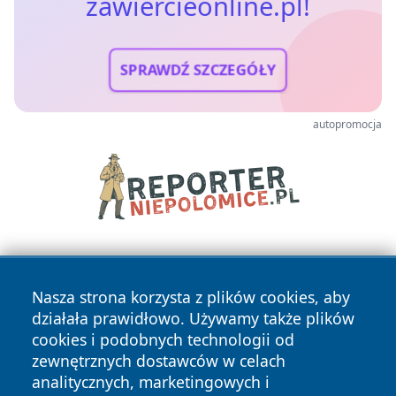
zawiercieonline.pl!
SPRAWDŹ SZCZEGÓŁY
autopromocja
Nasza strona korzysta z plików cookies, aby
działała prawidłowo. Używamy także plików
cookies i podobnych technologii od
zewnętrznych dostawców w celach
Copyright © 2026 zawiercieonline.pl Wszystkie prawa
analitycznych, marketingowych i
zastrzeżone.