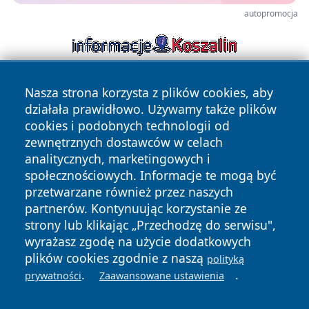
autopromocja
Nasza strona korzysta z plików cookies, aby
działała prawidłowo. Używamy także plików
cookies i podobnych technologii od
zewnętrznych dostawców w celach
analitycznych, marketingowych i
Copyright © 2026 zawiercieonline.pl Wszystkie prawa
społecznościowych. Informacje te mogą być
zastrzeżone.
przetwarzane również przez naszych
partnerów. Kontynuując korzystanie ze
strony lub klikając „Przechodzę do serwisu",
Polityka
Polityka
News
Autorzy
wyrażasz zgodę na użycie dodatkowych
Prywatności
Cookies
plików cookies zgodnie z naszą
polityką
.
.
prywatności
Zaawansowane ustawienia