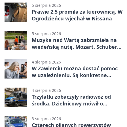
5 sierpnia 2026
Prawie 2,5 promila za kierownicą. W
Ogrodzieńcu wjechał w Nissana
5 sierpnia 2026
Muzyka nad Wartą zabrzmiała na
wiedeńską nutę. Mozart, Schubert i
Strauss w programie
4 sierpnia 2026
W Zawierciu można dostać pomoc
w uzależnieniu. Są konkretne
adresy i dyżury
4 sierpnia 2026
Trzylatki zobaczyły radiowóz od
środka. Dzielnicowy mówił o
wakacjach
3 sierpnia 2026
Czterech pijanych rowerzystów