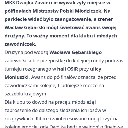
MKS Dwójka Zawiercie
wywalczyły miejsce w
półfinałach
Mistrzostw Polski Młodziczek
. Na
parkiecie widać było zaangażowanie, a trener
Wacław Gębarski
mógł świętować awans swojej
drużyny. To ważny moment dla klubu i młodych
zawodniczek.
Drużyna pod wodzą
Wacława Gębarskiego
zapewniła sobie przepustkę do kolejnej rundy podczas
turnieju rozegranego w
hali OSiR
przy
ulicy
Moniuszki
. Awans do półfinałów oznacza, że przed
zawodniczkami kolejne, trudniejsze mecze na
szczeblu krajowym.
Dla klubu to dowód na pracę z młodzieżą i
zaproszenie do dalszego śledzenia ich losów w
rozgrywkach. Kibice i zainteresowani mogą liczyć na
kolejne emocje, gdy Dwójka będzie walczyć o finałowe