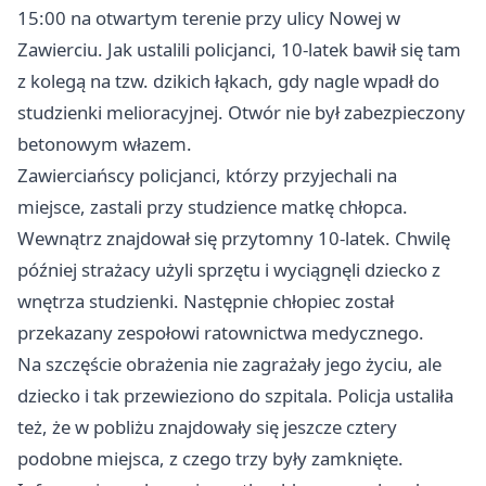
15:00 na otwartym terenie przy ulicy Nowej w
Zawierciu. Jak ustalili policjanci, 10-latek bawił się tam
z kolegą na tzw. dzikich łąkach, gdy nagle wpadł do
studzienki melioracyjnej. Otwór nie był zabezpieczony
betonowym włazem.
Zawierciańscy policjanci, którzy przyjechali na
miejsce, zastali przy studzience matkę chłopca.
Wewnątrz znajdował się przytomny 10-latek. Chwilę
później strażacy użyli sprzętu i wyciągnęli dziecko z
wnętrza studzienki. Następnie chłopiec został
przekazany zespołowi ratownictwa medycznego.
Na szczęście obrażenia nie zagrażały jego życiu, ale
dziecko i tak przewieziono do szpitala. Policja ustaliła
też, że w pobliżu znajdowały się jeszcze cztery
podobne miejsca, z czego trzy były zamknięte.