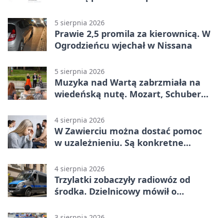
Mieszkańcy podziękowali
5 sierpnia 2026
Prawie 2,5 promila za kierownicą. W
Ogrodzieńcu wjechał w Nissana
5 sierpnia 2026
Muzyka nad Wartą zabrzmiała na
wiedeńską nutę. Mozart, Schubert i
Strauss w programie
4 sierpnia 2026
W Zawierciu można dostać pomoc
w uzależnieniu. Są konkretne
adresy i dyżury
4 sierpnia 2026
Trzylatki zobaczyły radiowóz od
środka. Dzielnicowy mówił o
wakacjach
3 sierpnia 2026