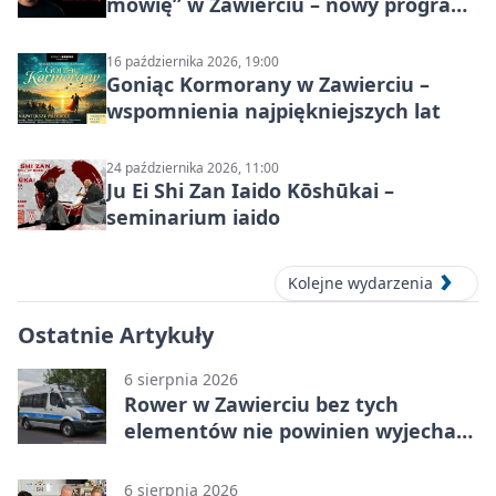
mówię” w Zawierciu – nowy program
stand-up 2026
16 października 2026, 19:00
Goniąc Kormorany w Zawierciu –
wspomnienia najpiękniejszych lat
24 października 2026, 11:00
Ju Ei Shi Zan Iaido Kōshūkai –
seminarium iaido
Kolejne wydarzenia
Ostatnie Artykuły
6 sierpnia 2026
Rower w Zawierciu bez tych
elementów nie powinien wyjechać
na drogę
6 sierpnia 2026