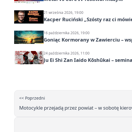
21 września 2026, 19:00
Kacper Ruciński „Szósty raz ci mów
16 października 2026, 19:00
Goniąc Kormorany w Zawierciu – wsp
24 października 2026, 11:00
Ju Ei Shi Zan Iaido Kōshūkai – semin
<< Poprzedni
Motocykle przejadą przez powiat – w sobotę kier