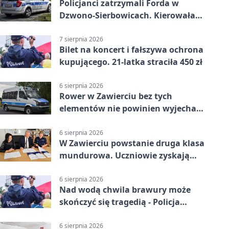
Policjanci zatrzymali Forda w
Dzwono-Sierbowicach. Kierowała
po alkoholu
7 sierpnia 2026
Bilet na koncert i fałszywa ochrona
kupującego. 21-latka straciła 450 zł
6 sierpnia 2026
Rower w Zawierciu bez tych
elementów nie powinien wyjechać
na drogę
6 sierpnia 2026
W Zawierciu powstanie druga klasa
mundurowa. Uczniowie zyskają
przewagę
6 sierpnia 2026
Nad wodą chwila brawury może
skończyć się tragedią - Policja
przypomina zasady
6 sierpnia 2026