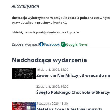
Autor:
krystian
Ilustracja wykorzystana w artykule została pobrana z zewnętr
praw do zdjęcia prosimy o
kontakt
.
Zaobserwuj nas!
Facebook
Google News
Nadchodzące wydarzenia
16 sierpnia 2026, 15:00
Zawiercie Nie Milczy v3 wraca do m
22 sierpnia 2026, 16:00
Święto Polskiego Chochoła w Skarż
5 września 2026, 13:30
Metal vs Core IV festiwal muzyki