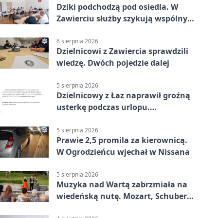
Dziki podchodzą pod osiedla. W
Zawierciu służby szykują wspólny
plan
6 sierpnia 2026
Dzielnicowi z Zawiercia sprawdzili
wiedzę. Dwóch pojedzie dalej
5 sierpnia 2026
Dzielnicowy z Łaz naprawił groźną
usterkę podczas urlopu.
Mieszkańcy podziękowali
5 sierpnia 2026
Prawie 2,5 promila za kierownicą.
W Ogrodzieńcu wjechał w Nissana
5 sierpnia 2026
Muzyka nad Wartą zabrzmiała na
wiedeńską nutę. Mozart, Schubert i
Strauss w programie