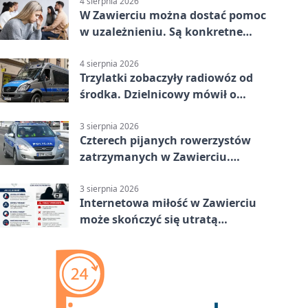
4 sierpnia 2026
W Zawierciu można dostać pomoc
w uzależnieniu. Są konkretne
adresy i dyżury
4 sierpnia 2026
Trzylatki zobaczyły radiowóz od
środka. Dzielnicowy mówił o
wakacjach
3 sierpnia 2026
Czterech pijanych rowerzystów
zatrzymanych w Zawierciu.
Rekordzista miał prawie 2,5
promila
3 sierpnia 2026
Internetowa miłość w Zawierciu
może skończyć się utratą
oszczędności