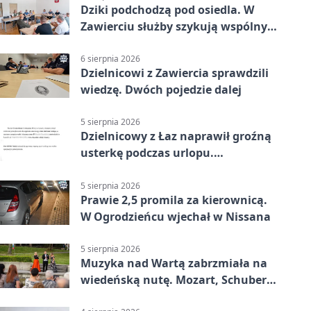
Dziki podchodzą pod osiedla. W
Zawierciu służby szykują wspólny
plan
6 sierpnia 2026
Dzielnicowi z Zawiercia sprawdzili
wiedzę. Dwóch pojedzie dalej
5 sierpnia 2026
Dzielnicowy z Łaz naprawił groźną
usterkę podczas urlopu.
Mieszkańcy podziękowali
5 sierpnia 2026
Prawie 2,5 promila za kierownicą.
W Ogrodzieńcu wjechał w Nissana
5 sierpnia 2026
Muzyka nad Wartą zabrzmiała na
wiedeńską nutę. Mozart, Schubert i
Strauss w programie