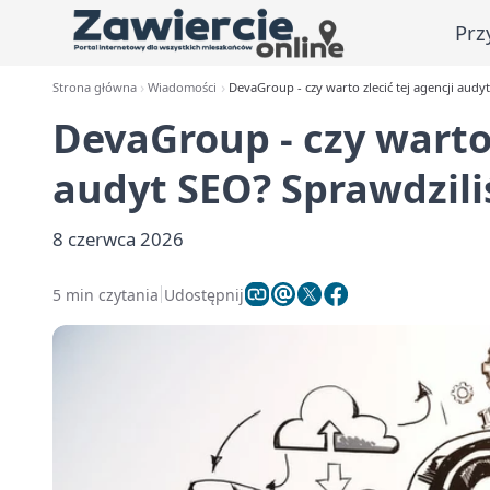
Prz
Strona główna
Wiadomości
DevaGroup - czy warto zlecić tej agencji audy
DevaGroup - czy warto 
audyt SEO? Sprawdzili
8 czerwca 2026
5 min czytania
Udostępnij