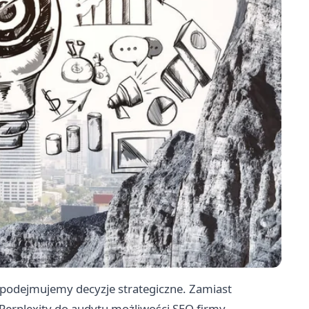
i podejmujemy decyzje strategiczne. Zamiast
Perplexity do audytu możliwości SEO firmy