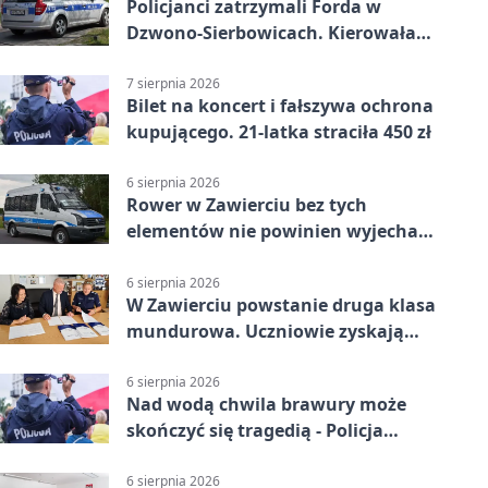
Policjanci zatrzymali Forda w
Dzwono-Sierbowicach. Kierowała
po alkoholu
7 sierpnia 2026
Bilet na koncert i fałszywa ochrona
kupującego. 21-latka straciła 450 zł
6 sierpnia 2026
Rower w Zawierciu bez tych
elementów nie powinien wyjechać
na drogę
6 sierpnia 2026
W Zawierciu powstanie druga klasa
mundurowa. Uczniowie zyskają
przewagę
6 sierpnia 2026
Nad wodą chwila brawury może
skończyć się tragedią - Policja
przypomina zasady
6 sierpnia 2026