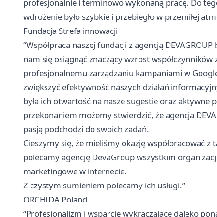
profesjonalnie i terminowo wykonaną pracę. Do tego 
wdrożenie było szybkie i przebiegło w przemiłej atm
Fundacja Strefa innowacji
“Współpraca naszej fundacji z agencją DEVAGROUP b
nam się osiągnąć znaczący wzrost współczynników za
profesjonalnemu zarządzaniu kampaniami w Goog
zwiększyć efektywność naszych działań informacyjn
była ich otwartość na nasze sugestie oraz aktywne
przekonaniem możemy stwierdzić, że agencja DEVAG
pasją podchodzi do swoich zadań.
Cieszymy się, że mieliśmy okazję współpracować 
polecamy agencję DevaGroup wszystkim organizacjo
marketingowe w internecie.
Z czystym sumieniem polecamy ich usługi.”
ORCHIDA Poland
“Profesjonalizm i wsparcie wykraczające daleko po