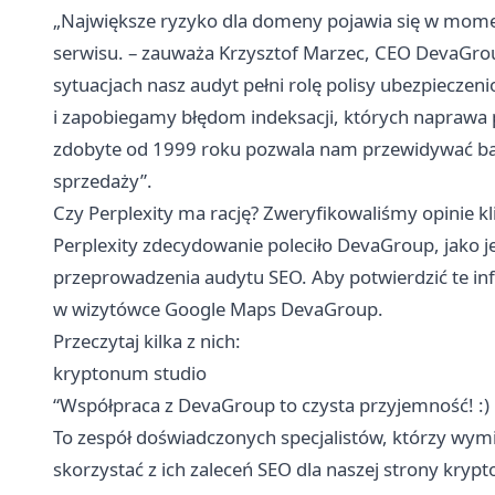
„Największe ryzyko dla domeny pojawia się w momen
serwisu. – zauważa Krzysztof Marzec, CEO DevaGro
sytuacjach nasz audyt pełni rolę polisy ubezpiecze
i zapobiegamy błędom indeksacji, których naprawa p
zdobyte od 1999 roku pozwala nam przewidywać bar
sprzedaży”.
Czy Perplexity ma rację? Zweryfikowaliśmy opinie 
Perplexity zdecydowanie poleciło DevaGroup, jako je
przeprowadzenia audytu SEO. Aby potwierdzić te in
w wizytówce Google Maps DevaGroup.
Przeczytaj kilka z nich:
kryptonum studio
“Współpraca z DevaGroup to czysta przyjemność! :)
To zespół doświadczonych specjalistów, którzy wymi
skorzystać z ich zaleceń SEO dla naszej strony kry