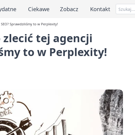
ydatne
Ciekawe
Zobacz
Kontakt
t SEO? Sprawdziliśmy to w Perplexity!
zlecić tej agencji
śmy to w Perplexity!