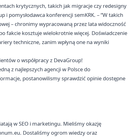
tach krytycznych, takich jak migracje czy redesigny
up i pomysłodawca konferencji semKRK. – “W takich
niowej – chronimy wypracowaną przez lata widoczność
o fakcie kosztuje wielokrotnie więcej. Doświadczenie
iery techniczne, zanim wpłyną one na wyniki
klientów o współpracy z DevaGroup!
dną z najlepszych agencji w Polsce do
formacje, postanowilismy sprawdzić opinie dostępne
atają w SEO i marketingu. Mieliśmy okazję
ptonum.eu. Dostaliśmy ogrom wiedzy oraz