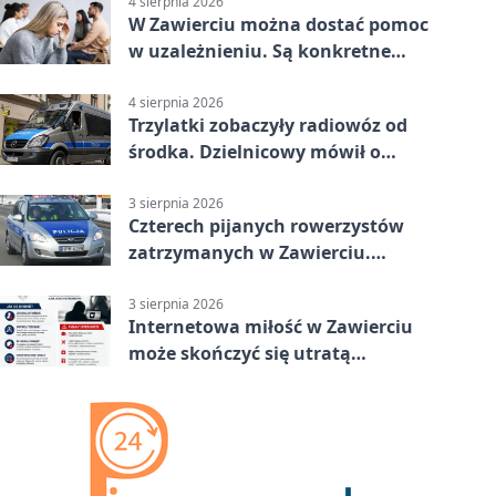
4 sierpnia 2026
W Zawierciu można dostać pomoc
w uzależnieniu. Są konkretne
adresy i dyżury
4 sierpnia 2026
Trzylatki zobaczyły radiowóz od
środka. Dzielnicowy mówił o
wakacjach
3 sierpnia 2026
Czterech pijanych rowerzystów
zatrzymanych w Zawierciu.
Rekordzista miał prawie 2,5
promila
3 sierpnia 2026
Internetowa miłość w Zawierciu
może skończyć się utratą
oszczędności