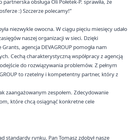
partnerska obsługa Oli Połetek-P. sprawiła, że
osferze :) Szczerze polecamy!”
yła niezwykle owocna. W ciągu pięciu miesięcy udało
sięgów naszej organizacji w sieci. Dzięki
le Grants, agencja DEVAGROUP pomogła nam
ych. Cechą charakterystyczną współpracy z agencją
 podejście do rozwiązywania problemów. Z pełnym
ROUP to rzetelny i kompetentny partner, który z
z tak zaangażowanym zespołem. Zdecydowanie
m, które chcą osiągnąć konkretne cele
nad standardy rynku. Pan Tomasz zdobył nasze