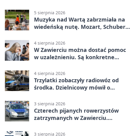
5 sierpnia 2026
Muzyka nad Wartą zabrzmiała na
wiedeńską nutę. Mozart, Schubert i
Strauss w programie
4 sierpnia 2026
W Zawierciu można dostać pomoc
w uzależnieniu. Są konkretne
adresy i dyżury
4 sierpnia 2026
Trzylatki zobaczyły radiowóz od
środka. Dzielnicowy mówił o
wakacjach
3 sierpnia 2026
Czterech pijanych rowerzystów
zatrzymanych w Zawierciu.
Rekordzista miał prawie 2,5 promila
3 sierpnia 2026