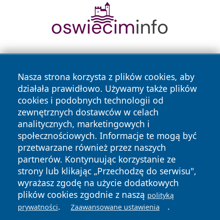
Nasza strona korzysta z plików cookies, aby
działała prawidłowo. Używamy także plików
cookies i podobnych technologii od
zewnętrznych dostawców w celach
Copyright © 2026 zawiercieonline.pl Wszystkie prawa
analitycznych, marketingowych i
zastrzeżone.
społecznościowych. Informacje te mogą być
przetwarzane również przez naszych
partnerów. Kontynuując korzystanie ze
Polityka
Polityka
News
Autorzy
strony lub klikając „Przechodzę do serwisu",
Prywatności
Cookies
wyrażasz zgodę na użycie dodatkowych
plików cookies zgodnie z naszą
polityką
.
.
prywatności
Zaawansowane ustawienia