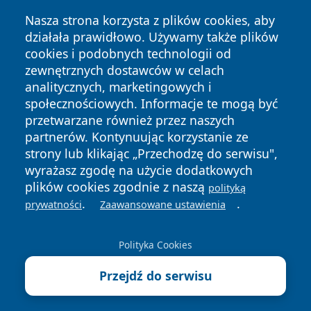
Nasza strona korzysta z plików cookies, aby
działała prawidłowo. Używamy także plików
cookies i podobnych technologii od
zewnętrznych dostawców w celach
Copyright © 2026 zawiercieonline.pl Wszystkie prawa
analitycznych, marketingowych i
zastrzeżone.
społecznościowych. Informacje te mogą być
przetwarzane również przez naszych
partnerów. Kontynuując korzystanie ze
Polityka
Polityka
News
Autorzy
strony lub klikając „Przechodzę do serwisu",
Prywatności
Cookies
wyrażasz zgodę na użycie dodatkowych
plików cookies zgodnie z naszą
polityką
.
.
prywatności
Zaawansowane ustawienia
Polityka Cookies
Przejdź do serwisu