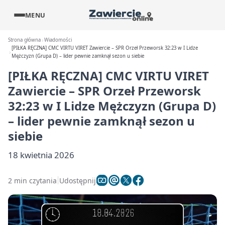
MENU
Strona główna
Wiadomości
[PIŁKA RĘCZNA] CMC VIRTU VIRET Zawiercie – SPR Orzeł Przeworsk 32:23 w I Lidze
Mężczyzn (Grupa D) – lider pewnie zamknął sezon u siebie
[PIŁKA RĘCZNA] CMC VIRTU VIRET
Zawiercie – SPR Orzeł Przeworsk
32:23 w I Lidze Mężczyzn (Grupa D)
– lider pewnie zamknął sezon u
siebie
18 kwietnia 2026
2 min czytania
Udostępnij