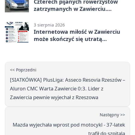
Czterech pijanych rowerzystów
zatrzymanych w Zawierciu.
Rekordzista miał prawie 2,5 promila
3 sierpnia 2026
Internetowa miłość w Zawierciu
może skończyć się utratą
oszczędności
<< Poprzedni
[SIATKÓWKA] PlusLiga: Asseco Resovia Rzeszów –
Aluron CMC Warta Zawiercie 0:3. Lider z
Zawiercia pewnie wyjechał z Rzeszowa
Następny >>
Mazda wyjechała wprost pod motocykl - 37-latek
trafił do szpitala