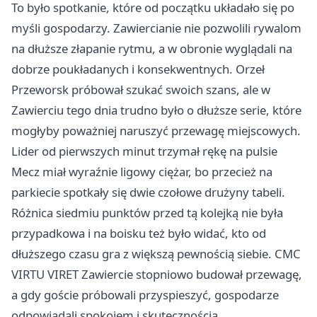
To było spotkanie, które od początku układało się po
myśli gospodarzy. Zawiercianie nie pozwolili rywalom
na dłuższe złapanie rytmu, a w obronie wyglądali na
dobrze poukładanych i konsekwentnych. Orzeł
Przeworsk próbował szukać swoich szans, ale w
Zawierciu tego dnia trudno było o dłuższe serie, które
mogłyby poważniej naruszyć przewagę miejscowych.
Lider od pierwszych minut trzymał rękę na pulsie
Mecz miał wyraźnie ligowy ciężar, bo przecież na
parkiecie spotkały się dwie czołowe drużyny tabeli.
Różnica siedmiu punktów przed tą kolejką nie była
przypadkowa i na boisku też było widać, kto od
dłuższego czasu gra z większą pewnością siebie. CMC
VIRTU VIRET Zawiercie stopniowo budował przewagę,
a gdy goście próbowali przyspieszyć, gospodarze
odpowiadali spokojem i skutecznością.