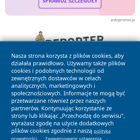
SPRAWDŹ SZCZEGÓŁY
autopromocja
Nasza strona korzysta z plików cookies, aby
działała prawidłowo. Używamy także plików
cookies i podobnych technologii od
zewnętrznych dostawców w celach
analitycznych, marketingowych i
społecznościowych. Informacje te mogą być
przetwarzane również przez naszych
partnerów. Kontynuując korzystanie ze
Copyright © 2026 zawiercieonline.pl Wszystkie prawa
zastrzeżone.
strony lub klikając „Przechodzę do serwisu",
wyrażasz zgodę na użycie dodatkowych
plików cookies zgodnie z naszą
polityką
Polityka
Polityka
.
.
prywatności
Zaawansowane ustawienia
News
Autorzy