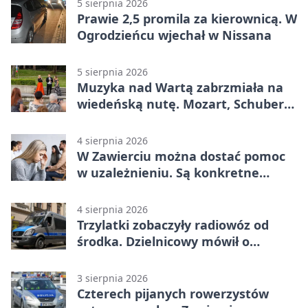
5 sierpnia 2026
Prawie 2,5 promila za kierownicą. W
Ogrodzieńcu wjechał w Nissana
5 sierpnia 2026
Muzyka nad Wartą zabrzmiała na
wiedeńską nutę. Mozart, Schubert i
Strauss w programie
4 sierpnia 2026
W Zawierciu można dostać pomoc
w uzależnieniu. Są konkretne
adresy i dyżury
4 sierpnia 2026
Trzylatki zobaczyły radiowóz od
środka. Dzielnicowy mówił o
wakacjach
3 sierpnia 2026
Czterech pijanych rowerzystów