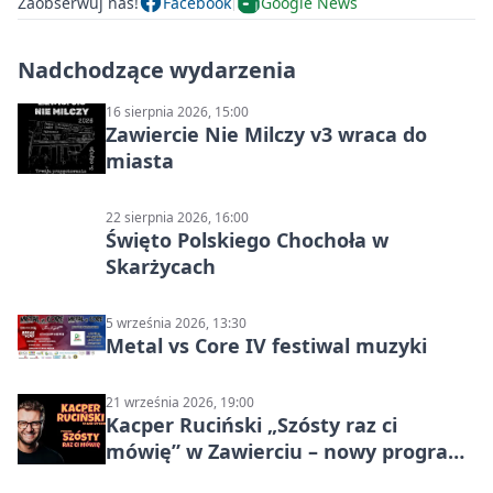
Zaobserwuj nas!
Facebook
Google News
Nadchodzące wydarzenia
16 sierpnia 2026, 15:00
Zawiercie Nie Milczy v3 wraca do
miasta
22 sierpnia 2026, 16:00
Święto Polskiego Chochoła w
Skarżycach
5 września 2026, 13:30
Metal vs Core IV festiwal muzyki
21 września 2026, 19:00
Kacper Ruciński „Szósty raz ci
mówię” w Zawierciu – nowy program
stand-up 2026