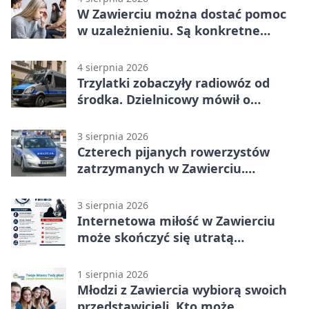
W Zawierciu można dostać pomoc
w uzależnieniu. Są konkretne
adresy i dyżury
4 sierpnia 2026
Trzylatki zobaczyły radiowóz od
środka. Dzielnicowy mówił o
wakacjach
3 sierpnia 2026
Czterech pijanych rowerzystów
zatrzymanych w Zawierciu.
Rekordzista miał prawie 2,5 promila
3 sierpnia 2026
Internetowa miłość w Zawierciu
może skończyć się utratą
oszczędności
1 sierpnia 2026
Młodzi z Zawiercia wybiorą swoich
przedstawicieli. Kto może