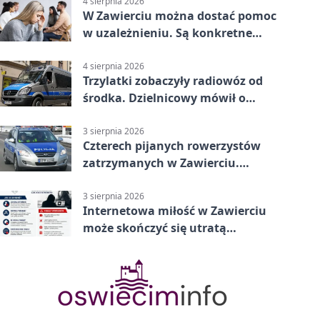
4 sierpnia 2026
W Zawierciu można dostać pomoc
w uzależnieniu. Są konkretne
adresy i dyżury
4 sierpnia 2026
Trzylatki zobaczyły radiowóz od
środka. Dzielnicowy mówił o
wakacjach
3 sierpnia 2026
Czterech pijanych rowerzystów
zatrzymanych w Zawierciu.
Rekordzista miał prawie 2,5
promila
3 sierpnia 2026
Internetowa miłość w Zawierciu
może skończyć się utratą
oszczędności