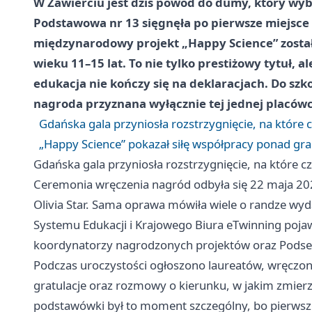
W Zawierciu jest dziś powód do dumy, który wy
Podstawowa nr 13 sięgnęła po pierwsze miejsce 
międzynarodowy projekt „Happy Science” został 
wieku 11–15 lat. To nie tylko prestiżowy tytuł, a
edukacja nie kończy się na deklaracjach. Do szko
nagroda przyznana wyłącznie tej jednej placówc
Gdańska gala przyniosła rozstrzygnięcie, na które
„Happy Science” pokazał siłę współpracy ponad gr
Gdańska gala przyniosła rozstrzygnięcie, na które 
Ceremonia wręczenia nagród odbyła się 22 maja 2
Olivia Star. Sama oprawa mówiła wiele o randze wyd
Systemu Edukacji i Krajowego Biura eTwinning pojawi
koordynatorzy nagrodzonych projektów oraz Podsek
Podczas uroczystości ogłoszono laureatów, wręczono
gratulacje oraz rozmowy o kierunku, w jakim zmierz
podstawówki był to moment szczególny, bo pierwsze