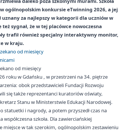
brzmiewa daleko poza szkolnymi murami. Szkoła
w ogólnopolskim konkursie eTwinning 2026, a jej
uznany za najlepszy w kategorii dla uczniów w
le też sygnał, że w tej placówce nowoczesna
ły trafił również specjalny interaktywny monitor,
e w kraju.
 czekano od miesięcy
anicami
czekano od miesięcy
026 roku w
Gdańsku
, w przestrzeni na 34. piętrze
arzenia: obok przedstawicieli Fundacji Rozwoju
li się także reprezentanci kuratoriów oświaty,
retarz Stanu w Ministerstwie Edukacji Narodowej.
 statuetki i nagrody, a potem przyszedł czas na
a współczesna szkoła. Dla zawierciańskiej
 miejsce w tak szerokim, ogólnopolskim zestawieniu