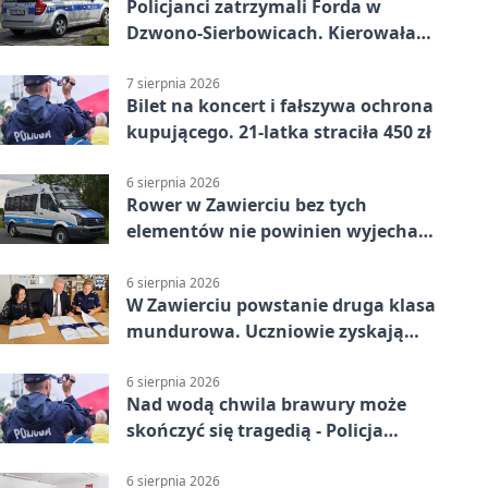
Policjanci zatrzymali Forda w
Dzwono-Sierbowicach. Kierowała
po alkoholu
7 sierpnia 2026
Bilet na koncert i fałszywa ochrona
kupującego. 21-latka straciła 450 zł
6 sierpnia 2026
Rower w Zawierciu bez tych
elementów nie powinien wyjechać
na drogę
6 sierpnia 2026
W Zawierciu powstanie druga klasa
mundurowa. Uczniowie zyskają
przewagę
6 sierpnia 2026
Nad wodą chwila brawury może
skończyć się tragedią - Policja
przypomina zasady
6 sierpnia 2026