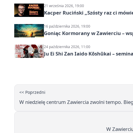
21 września 2026, 19:00
Kacper Ruciński „Szósty raz ci mów
16 października 2026, 19:00
Goniąc Kormorany w Zawierciu – wsp
24 października 2026, 11:00
Ju Ei Shi Zan Iaido Kōshūkai – semin
<< Poprzedni
W niedzielę centrum Zawiercia zwolni tempo. Bieg 
W Zawierciu