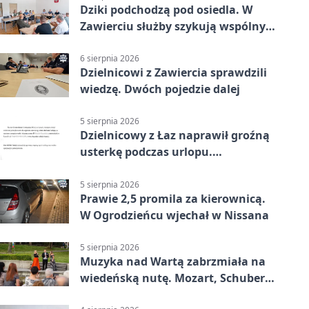
Dziki podchodzą pod osiedla. W
Zawierciu służby szykują wspólny
plan
6 sierpnia 2026
Dzielnicowi z Zawiercia sprawdzili
wiedzę. Dwóch pojedzie dalej
5 sierpnia 2026
Dzielnicowy z Łaz naprawił groźną
usterkę podczas urlopu.
Mieszkańcy podziękowali
5 sierpnia 2026
Prawie 2,5 promila za kierownicą.
W Ogrodzieńcu wjechał w Nissana
5 sierpnia 2026
Muzyka nad Wartą zabrzmiała na
wiedeńską nutę. Mozart, Schubert i
Strauss w programie