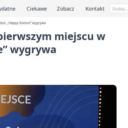
ydatne
Ciekawe
Zobacz
Kontakt
olsce. „Happy Science” wygrywa
 pierwszym miejscu w
ce” wygrywa