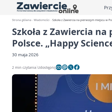
Prz
Strona główna
Wiadomości
Szkoła z Zawiercia na pierwszym miejscu w P
Szkoła z Zawiercia na
Polsce. „Happy Scien
30 maja 2026
2 min czytania
Udostępnij