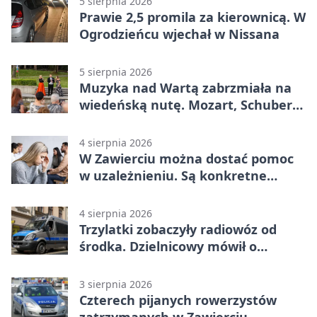
5 sierpnia 2026
Prawie 2,5 promila za kierownicą. W
Ogrodzieńcu wjechał w Nissana
5 sierpnia 2026
Muzyka nad Wartą zabrzmiała na
wiedeńską nutę. Mozart, Schubert i
Strauss w programie
4 sierpnia 2026
W Zawierciu można dostać pomoc
w uzależnieniu. Są konkretne
adresy i dyżury
4 sierpnia 2026
Trzylatki zobaczyły radiowóz od
środka. Dzielnicowy mówił o
wakacjach
3 sierpnia 2026
Czterech pijanych rowerzystów