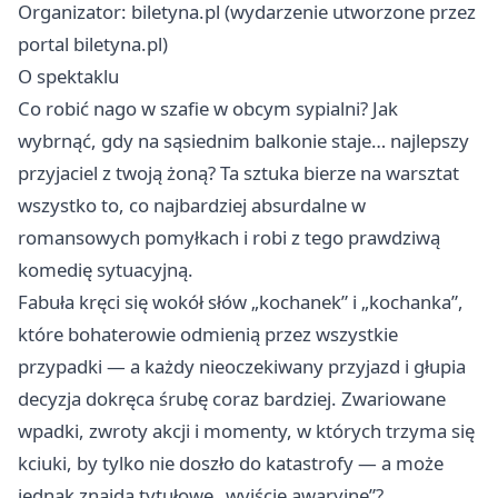
Organizator: biletyna.pl (wydarzenie utworzone przez
portal biletyna.pl)
O spektaklu
Co robić nago w szafie w obcym sypialni? Jak
wybrnąć, gdy na sąsiednim balkonie staje… najlepszy
przyjaciel z twoją żoną? Ta sztuka bierze na warsztat
wszystko to, co najbardziej absurdalne w
romansowych pomyłkach i robi z tego prawdziwą
komedię sytuacyjną.
Fabuła kręci się wokół słów „kochanek” i „kochanka”,
które bohaterowie odmienią przez wszystkie
przypadki — a każdy nieoczekiwany przyjazd i głupia
decyzja dokręca śrubę coraz bardziej. Zwariowane
wpadki, zwroty akcji i momenty, w których trzyma się
kciuki, by tylko nie doszło do katastrofy — a może
jednak znajdą tytułowe „wyjście awaryjne”?