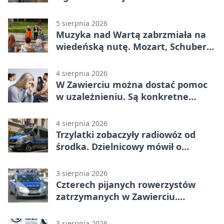
5 sierpnia 2026
Muzyka nad Wartą zabrzmiała na
wiedeńską nutę. Mozart, Schubert i
Strauss w programie
4 sierpnia 2026
W Zawierciu można dostać pomoc
w uzależnieniu. Są konkretne
adresy i dyżury
4 sierpnia 2026
Trzylatki zobaczyły radiowóz od
środka. Dzielnicowy mówił o
wakacjach
3 sierpnia 2026
Czterech pijanych rowerzystów
zatrzymanych w Zawierciu.
Rekordzista miał prawie 2,5 promila
3 sierpnia 2026