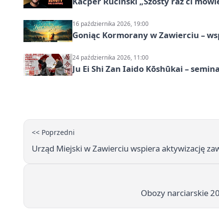
Kacper Ruciński „Szósty raz ci mów
16 października 2026, 19:00
Goniąc Kormorany w Zawierciu – wsp
24 października 2026, 11:00
Ju Ei Shi Zan Iaido Kōshūkai – semin
<< Poprzedni
Urząd Miejski w Zawierciu wspiera aktywizację z
Obozy narciarskie 2