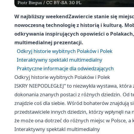
W najbliższy weekend
Zawiercie
stanie się miej
nowoczesną technologię z historią i kulturą. M
odkrywania inspirujących opowieści o Polakach, 
multimedialnej prezentacji.
Odkryj historie wybitnych Polaków i Polek
Interaktywny spektakl multimedialny
Praktyczne informacje dla odwiedzających
Odkryj historie wybitnych Polaków i Polek
ISKRY NIEPODLEGŁEJ” to niezwykła wystawa, która z
dokonania znanych postaci z różnych dziedzin. Od te
znajdzie coś dla siebie. Wśród bohaterów znajdują si
przedstawiciele innych dziedzin, którzy wpłynęli n
że może ona dotrzeć do różnych miejsc w Polsce, a k
Interaktywny spektakl multimedialny