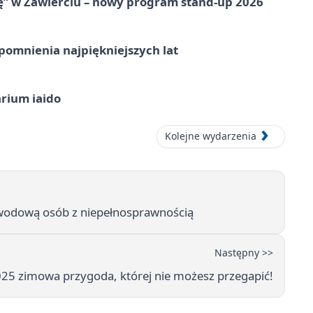
ię” w Zawierciu – nowy program stand-up 2026
omnienia najpiękniejszych lat
arium iaido
Kolejne wydarzenia
awodową osób z niepełnosprawnością
Następny >>
025 zimowa przygoda, której nie możesz przegapić!