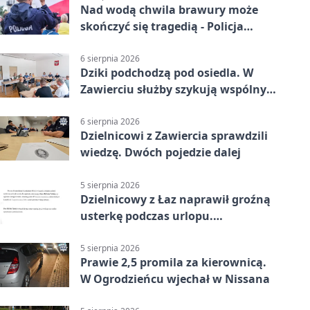
Nad wodą chwila brawury może
skończyć się tragedią - Policja
przypomina zasady
6 sierpnia 2026
Dziki podchodzą pod osiedla. W
Zawierciu służby szykują wspólny
plan
6 sierpnia 2026
Dzielnicowi z Zawiercia sprawdzili
wiedzę. Dwóch pojedzie dalej
5 sierpnia 2026
Dzielnicowy z Łaz naprawił groźną
usterkę podczas urlopu.
Mieszkańcy podziękowali
5 sierpnia 2026
Prawie 2,5 promila za kierownicą.
W Ogrodzieńcu wjechał w Nissana