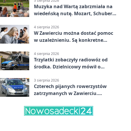
5 sierpnia 2026
Muzyka nad Wartą zabrzmiała na
wiedeńską nutę. Mozart, Schubert i
Strauss w programie
4 sierpnia 2026
W Zawierciu można dostać pomoc
w uzależnieniu. Są konkretne
adresy i dyżury
4 sierpnia 2026
Trzylatki zobaczyły radiowóz od
środka. Dzielnicowy mówił o
wakacjach
3 sierpnia 2026
Czterech pijanych rowerzystów
zatrzymanych w Zawierciu.
Rekordzista miał prawie 2,5
promila