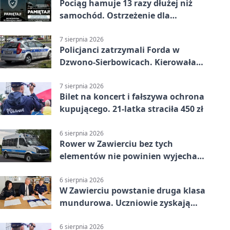
Pociąg hamuje 13 razy dłużej niż
samochód. Ostrzeżenie dla
kierowców
7 sierpnia 2026
Policjanci zatrzymali Forda w
Dzwono-Sierbowicach. Kierowała
po alkoholu
7 sierpnia 2026
Bilet na koncert i fałszywa ochrona
kupującego. 21-latka straciła 450 zł
6 sierpnia 2026
Rower w Zawierciu bez tych
elementów nie powinien wyjechać
na drogę
6 sierpnia 2026
W Zawierciu powstanie druga klasa
mundurowa. Uczniowie zyskają
przewagę
6 sierpnia 2026