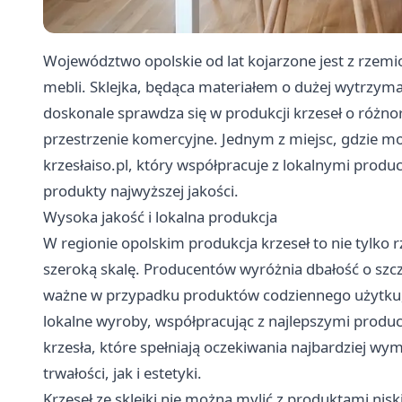
Województwo opolskie od lat kojarzone jest z rzemi
mebli. Sklejka, będąca materiałem o dużej wytrzymał
doskonale sprawdza się w produkcji krzeseł o ró
przestrzenie komercyjne. Jednym z miejsc, gdzie moż
krzesłaiso.pl, który współpracuje z lokalnymi prod
produkty najwyższej jakości.
Wysoka jakość i lokalna produkcja
W regionie opolskim produkcja krzeseł to nie tylko r
szeroką skalę. Producentów wyróżnia dbałość o szcz
ważne w przypadku produktów codziennego użytku, ja
lokalne wyroby, współpracując z najlepszymi produce
krzesła, które spełniają oczekiwania najbardziej 
trwałości, jak i estetyki.
Krzeseł ze sklejki nie można mylić z produktami nisk