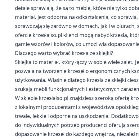
detale sprawiają, że są to meble, które nie tylko dob
materiał, jest odporna na odkształcenia, co sprawia
sprawdzają się zarówno w domach, jak i w biurach, s
ofercie krzesłaiso.pl klienci mogą nabyć krzesła, któ
gamie wzorów i kolorów, co umożliwia dopasowanie
Dlaczego warto wybrać krzesła ze sklejki?
Sklejka to materiał, który łączy w sobie wiele zalet. 
pozwala na tworzenie krzeseł o ergonomicznych ksz
użytkowania. Właśnie dlatego krzesła ze sklejki cie
szukają mebli funkcjonalnych i estetycznych zaraze
W sklepie
krzesłaiso.pl
znajdziesz szeroką ofertę krz
z lokalnymi producentami z województwa opolskiego, 
trwałe, lekkie i odporne na uszkodzenia. Dodatkowo
do indywidualnych potrzeb producenci oferują szer
dopasowanie krzeseł do każdego wnętrza, niezależni