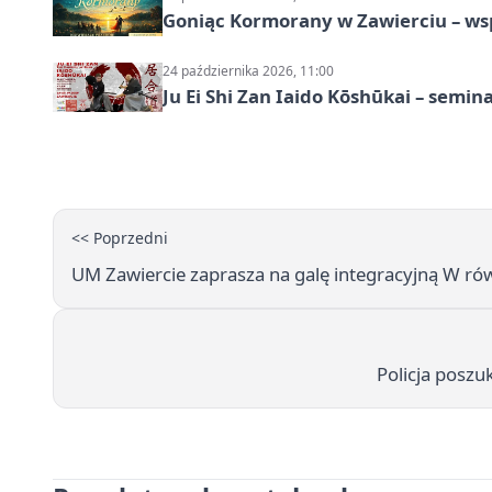
Goniąc Kormorany w Zawierciu – wsp
24 października 2026, 11:00
Ju Ei Shi Zan Iaido Kōshūkai – semin
<< Poprzedni
UM Zawiercie zaprasza na galę integracyjną W ró
Policja poszu