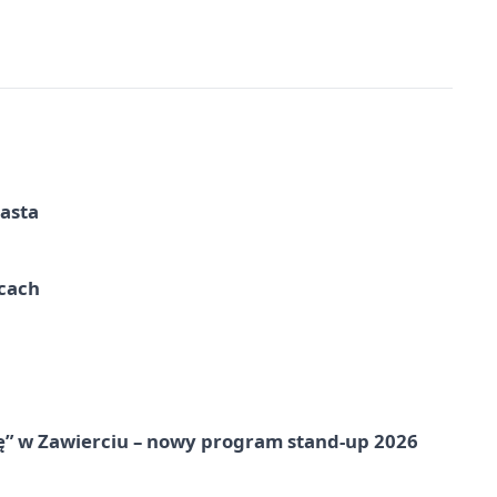
iasta
ycach
ię” w Zawierciu – nowy program stand-up 2026