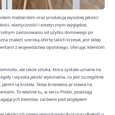
osłem meblarskim oraz produkcją wysokiej jakości
ości, elastyczności i estetycznym wyglądzie,
żnorodnym zastosowaniu od użytku domowego po
na znaleźć szeroką ofertę takich krzeseł, jest sklep
ucentami z województwa opolskiego, oferując klientom
zemiosło, ale także sztuka, która zyskała uznanie na
egóły i wysoka jakość wykonania, co jest szczególnie
kimi są krzesła. Sklep krzesłaiso.pl stawia na
ntami. To właśnie tu, w sercu Polski, powstają
wymagających klientów, zarówno pod względem
iej jakości ich nowoczesna konstrukcja oraz dbałość o