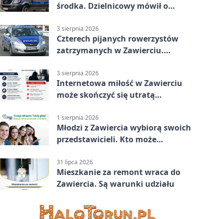
środka. Dzielnicowy mówił o
wakacjach
3 sierpnia 2026
Czterech pijanych rowerzystów
zatrzymanych w Zawierciu.
Rekordzista miał prawie 2,5
promila
3 sierpnia 2026
Internetowa miłość w Zawierciu
może skończyć się utratą
oszczędności
1 sierpnia 2026
Młodzi z Zawiercia wybiorą swoich
przedstawicieli. Kto może
kandydować?
31 lipca 2026
Mieszkanie za remont wraca do
Zawiercia. Są warunki udziału