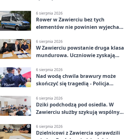
6 sierpnia 2026
Rower w Zawierciu bez tych
elementów nie powinien wyjechać
na drogę
6 sierpnia 2026
W Zawierciu powstanie druga klasa
mundurowa. Uczniowie zyskają
przewagę
6 sierpnia 2026
Nad wodą chwila brawury może
skończyć się tragedią - Policja
przypomina zasady
6 sierpnia 2026
Dziki podchodzą pod osiedla. W
Zawierciu służby szykują wspólny
plan
6 sierpnia 2026
Dzielnicowi z Zawiercia sprawdzili