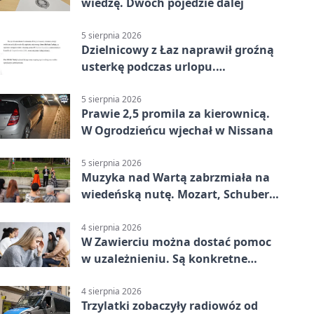
wiedzę. Dwóch pojedzie dalej
5 sierpnia 2026
Dzielnicowy z Łaz naprawił groźną
usterkę podczas urlopu.
Mieszkańcy podziękowali
5 sierpnia 2026
Prawie 2,5 promila za kierownicą.
W Ogrodzieńcu wjechał w Nissana
5 sierpnia 2026
Muzyka nad Wartą zabrzmiała na
wiedeńską nutę. Mozart, Schubert i
Strauss w programie
4 sierpnia 2026
W Zawierciu można dostać pomoc
w uzależnieniu. Są konkretne
adresy i dyżury
4 sierpnia 2026
Trzylatki zobaczyły radiowóz od