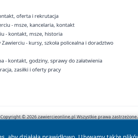
takt, oferta i rekrutacja
rciu - msze, kancelaria, kontakt
u - kontakt, msze, historia
wierciu - kursy, szkoła policealna i doradztwo
 - kontakt, godziny, sprawy do załatwienia
cja, zasiłki i oferty pracy
Copyright © 2026 zawiercieonline.pl Wszystkie prawa zastrzeżone.
es, aby działała prawidłowo. Używamy także plik