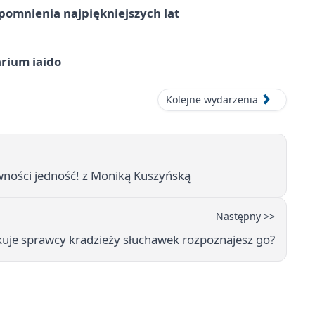
omnienia najpiękniejszych lat
arium iaido
Kolejne wydarzenia
wności jedność! z Moniką Kuszyńską
Następny >>
kuje sprawcy kradzieży słuchawek rozpoznajesz go?