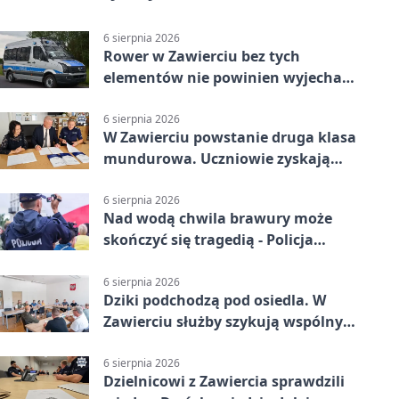
6 sierpnia 2026
Rower w Zawierciu bez tych
elementów nie powinien wyjechać
na drogę
6 sierpnia 2026
W Zawierciu powstanie druga klasa
mundurowa. Uczniowie zyskają
przewagę
6 sierpnia 2026
Nad wodą chwila brawury może
skończyć się tragedią - Policja
przypomina zasady
6 sierpnia 2026
Dziki podchodzą pod osiedla. W
Zawierciu służby szykują wspólny
plan
6 sierpnia 2026
Dzielnicowi z Zawiercia sprawdzili