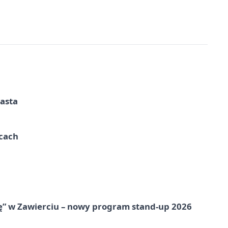
iasta
ycach
ię” w Zawierciu – nowy program stand-up 2026