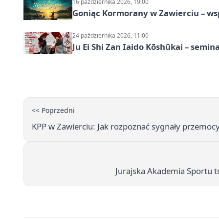
16 października 2026, 19:00
Goniąc Kormorany w Zawierciu – wsp
24 października 2026, 11:00
Ju Ei Shi Zan Iaido Kōshūkai – semin
<< Poprzedni
KPP w Zawierciu: Jak rozpoznać sygnały przemocy
Jurajska Akademia Sportu t