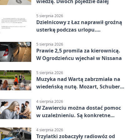
wiedzę. Dwóch pojedzie dalej
5 sierpnia 2026
Dzielnicowy z Łaz naprawił groźną
usterkę podczas urlopu.
Mieszkańcy podziękowali
5 sierpnia 2026
Prawie 2,5 promila za kierownicą.
W Ogrodzieńcu wjechał w Nissana
5 sierpnia 2026
Muzyka nad Wartą zabrzmiała na
wiedeńską nutę. Mozart, Schubert i
Strauss w programie
4 sierpnia 2026
W Zawierciu można dostać pomoc
w uzależnieniu. Są konkretne
adresy i dyżury
4 sierpnia 2026
Trzylatki zobaczyły radiowóz od