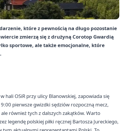
arzenie, które z pewnością na długo pozostanie
wiercie
zmierzą się z drużyną Corotop Gwardią
ylko sportowe, ale także emocjonalne, które
.
 w hali OSiR przy ulicy Blanowskiej, zapowiada się
 19:00 pierwsze gwizdki sędziów rozpoczną mecz,
, ale również tych z dalszych zakątków. Warto
z legendę polskiej piłki ręcznej Bartosza Jureckiego,
tym aktualnymi reprezentantami Polski. To