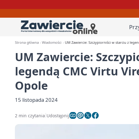
Prz
Strona główna
Wiadomości
UM Zawiercie: Szczypiorniści w starciu z leg
UM Zawiercie: Szczypio
legendą CMC Virtu Vir
Opole
15 listopada 2024
2 min czytania
Udostępnij