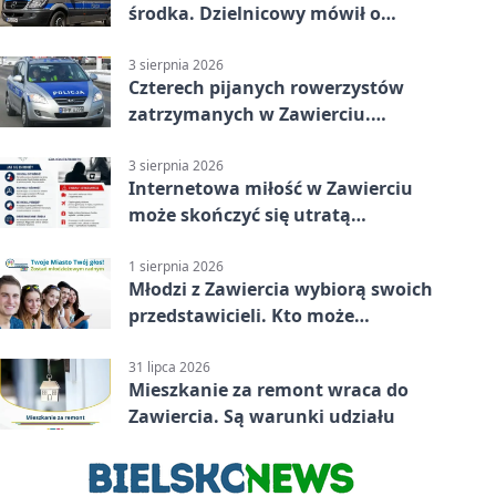
środka. Dzielnicowy mówił o
wakacjach
3 sierpnia 2026
Czterech pijanych rowerzystów
zatrzymanych w Zawierciu.
Rekordzista miał prawie 2,5
promila
3 sierpnia 2026
Internetowa miłość w Zawierciu
może skończyć się utratą
oszczędności
1 sierpnia 2026
Młodzi z Zawiercia wybiorą swoich
przedstawicieli. Kto może
kandydować?
31 lipca 2026
Mieszkanie za remont wraca do
Zawiercia. Są warunki udziału