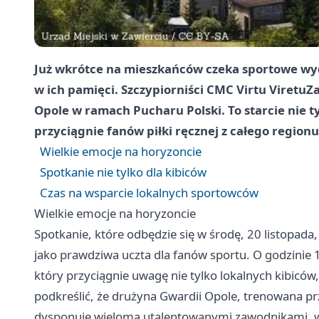
Już wkrótce na mieszkańców czeka sportowe wyd
w ich pamięci. Szczypiorniści CMC Virtu Viretu
Za
Opole
w ramach Pucharu Polski. To starcie nie t
przyciągnie fanów piłki ręcznej z całego regionu
Wielkie emocje na horyzoncie
Spotkanie nie tylko dla kibiców
Czas na wsparcie lokalnych sportowców
Wielkie emocje na horyzoncie
Spotkanie, które odbędzie się w środę, 20 listopada,
jako prawdziwa uczta dla fanów sportu. O godzinie
który przyciągnie uwagę nie tylko lokalnych kibiców
podkreślić, że drużyna Gwardii Opole, trenowana prze
dysponuje wieloma utalentowanymi zawodnikami, w 