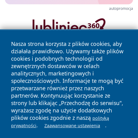
autopromocja
Nasza strona korzysta z plików cookies, aby
działała prawidłowo. Używamy także plików
cookies i podobnych technologii od
zewnętrznych dostawców w celach
analitycznych, marketingowych i
społecznościowych. Informacje te mogą być
Copyright © 2026 zawiercieonline.pl Wszystkie prawa
przetwarzane również przez naszych
zastrzeżone.
partnerów. Kontynuując korzystanie ze
strony lub klikając „Przechodzę do serwisu",
wyrażasz zgodę na użycie dodatkowych
Polityka
Polityka
plików cookies zgodnie z naszą
News
Autorzy
polityką
Prywatności
Cookies
.
.
prywatności
Zaawansowane ustawienia