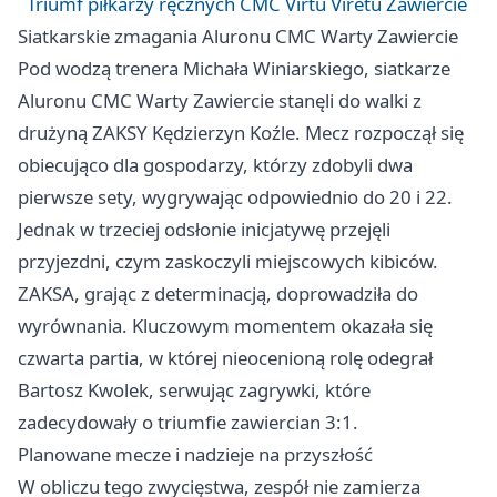
Triumf piłkarzy ręcznych CMC Virtu Viretu Zawiercie
Siatkarskie zmagania Aluronu CMC Warty Zawiercie
Pod wodzą trenera Michała Winiarskiego, siatkarze
Aluronu CMC Warty
Zawiercie
stanęli do walki z
drużyną ZAKSY Kędzierzyn Koźle. Mecz rozpoczął się
obiecująco dla gospodarzy, którzy zdobyli dwa
pierwsze sety, wygrywając odpowiednio do 20 i 22.
Jednak w trzeciej odsłonie inicjatywę przejęli
przyjezdni, czym zaskoczyli miejscowych kibiców.
ZAKSA, grając z determinacją, doprowadziła do
wyrównania. Kluczowym momentem okazała się
czwarta partia, w której nieocenioną rolę odegrał
Bartosz Kwolek, serwując zagrywki, które
zadecydowały o triumfie zawiercian 3:1.
Planowane mecze i nadzieje na przyszłość
W obliczu tego zwycięstwa, zespół nie zamierza