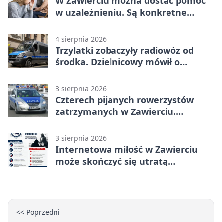
W Zawierciu można dostać pomoc
w uzależnieniu. Są konkretne
adresy i dyżury
4 sierpnia 2026
Trzylatki zobaczyły radiowóz od
środka. Dzielnicowy mówił o
wakacjach
3 sierpnia 2026
Czterech pijanych rowerzystów
zatrzymanych w Zawierciu.
Rekordzista miał prawie 2,5 promila
3 sierpnia 2026
Internetowa miłość w Zawierciu
może skończyć się utratą
oszczędności
<< Poprzedni