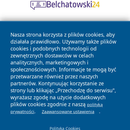
Nasza strona korzysta z plików cookies, aby
działała prawidłowo. Używamy także plików
cookies i podobnych technologii od
zewnętrznych dostawców w celach
Copyright © 2026 zawiercieonline.pl Wszystkie prawa
analitycznych, marketingowych i
zastrzeżone.
społecznościowych. Informacje te mogą być
przetwarzane również przez naszych
partnerów. Kontynuując korzystanie ze
Polityka
Polityka
News
Autorzy
strony lub klikając „Przechodzę do serwisu",
Prywatności
Cookies
wyrażasz zgodę na użycie dodatkowych
plików cookies zgodnie z naszą
polityką
.
.
prywatności
Zaawansowane ustawienia
Polityka Cookies