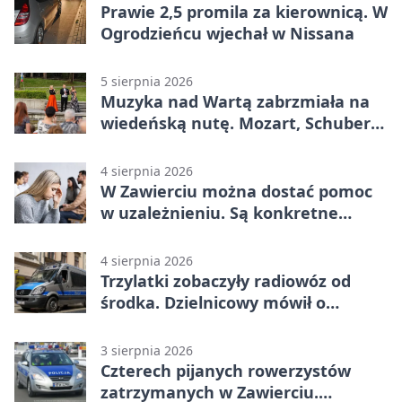
Prawie 2,5 promila za kierownicą. W
Ogrodzieńcu wjechał w Nissana
5 sierpnia 2026
Muzyka nad Wartą zabrzmiała na
wiedeńską nutę. Mozart, Schubert i
Strauss w programie
4 sierpnia 2026
W Zawierciu można dostać pomoc
w uzależnieniu. Są konkretne
adresy i dyżury
4 sierpnia 2026
Trzylatki zobaczyły radiowóz od
środka. Dzielnicowy mówił o
wakacjach
3 sierpnia 2026
Czterech pijanych rowerzystów
zatrzymanych w Zawierciu.