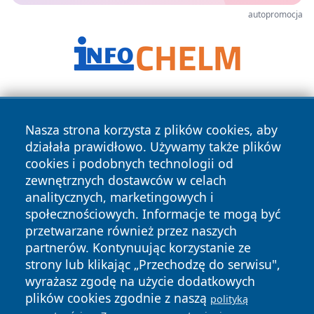
autopromocja
Nasza strona korzysta z plików cookies, aby
działała prawidłowo. Używamy także plików
cookies i podobnych technologii od
zewnętrznych dostawców w celach
Copyright © 2026 zawiercieonline.pl Wszystkie prawa
analitycznych, marketingowych i
zastrzeżone.
społecznościowych. Informacje te mogą być
przetwarzane również przez naszych
partnerów. Kontynuując korzystanie ze
Polityka
Polityka
News
Autorzy
strony lub klikając „Przechodzę do serwisu",
Prywatności
Cookies
wyrażasz zgodę na użycie dodatkowych
plików cookies zgodnie z naszą
polityką