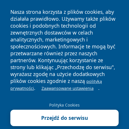
Nasza strona korzysta z plików cookies, aby
działała prawidłowo. Używamy także plików
cookies i podobnych technologii od
zewnętrznych dostawców w celach
Copyright © 2026 zawiercieonline.pl Wszystkie prawa
analitycznych, marketingowych i
zastrzeżone.
społecznościowych. Informacje te mogą być
przetwarzane również przez naszych
partnerów. Kontynuując korzystanie ze
Polityka
Polityka
News
Autorzy
strony lub klikając „Przechodzę do serwisu",
Prywatności
Cookies
wyrażasz zgodę na użycie dodatkowych
plików cookies zgodnie z naszą
polityką
.
.
prywatności
Zaawansowane ustawienia
Polityka Cookies
Przejdź do serwisu