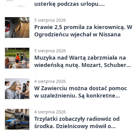
usterkę podczas urlopu.
Mieszkańcy podziękowali
5 sierpnia 2026
Prawie 2,5 promila za kierownicą. W
Ogrodzieńcu wjechał w Nissana
5 sierpnia 2026
Muzyka nad Wartą zabrzmiała na
wiedeńską nutę. Mozart, Schubert i
Strauss w programie
4 sierpnia 2026
W Zawierciu można dostać pomoc
w uzależnieniu. Są konkretne
adresy i dyżury
4 sierpnia 2026
Trzylatki zobaczyły radiowóz od
środka. Dzielnicowy mówił o
wakacjach