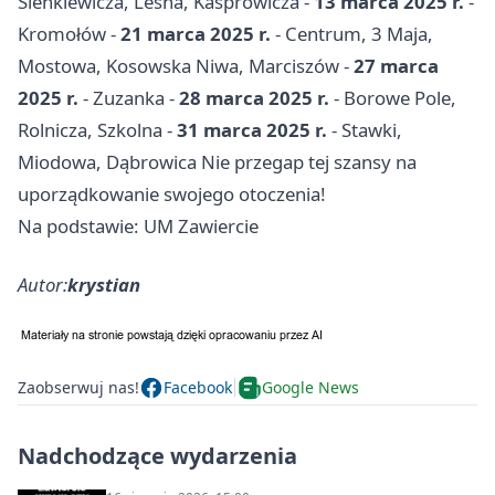
Sienkiewicza, Leśna, Kasprowicza -
13 marca 2025 r.
-
Kromołów -
21 marca 2025 r.
- Centrum, 3 Maja,
Mostowa, Kosowska Niwa, Marciszów -
27 marca
2025 r.
- Zuzanka -
28 marca 2025 r.
- Borowe Pole,
Rolnicza, Szkolna -
31 marca 2025 r.
- Stawki,
Miodowa, Dąbrowica Nie przegap tej szansy na
uporządkowanie swojego otoczenia!
Na podstawie: UM Zawiercie
Autor:
krystian
Zaobserwuj nas!
Facebook
Google News
Nadchodzące wydarzenia