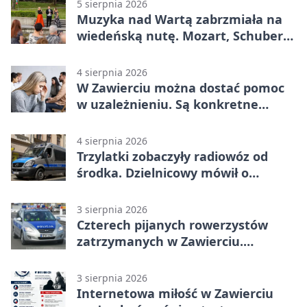
5 sierpnia 2026
Muzyka nad Wartą zabrzmiała na
wiedeńską nutę. Mozart, Schubert i
Strauss w programie
4 sierpnia 2026
W Zawierciu można dostać pomoc
w uzależnieniu. Są konkretne
adresy i dyżury
4 sierpnia 2026
Trzylatki zobaczyły radiowóz od
środka. Dzielnicowy mówił o
wakacjach
3 sierpnia 2026
Czterech pijanych rowerzystów
zatrzymanych w Zawierciu.
Rekordzista miał prawie 2,5 promila
3 sierpnia 2026
Internetowa miłość w Zawierciu