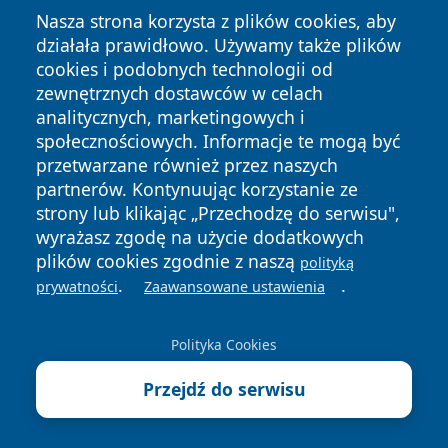
Nasza strona korzysta z plików cookies, aby
działała prawidłowo. Używamy także plików
cookies i podobnych technologii od
zewnętrznych dostawców w celach
analitycznych, marketingowych i
Copyright © 2026 zawiercieonline.pl Wszystkie prawa
społecznościowych. Informacje te mogą być
zastrzeżone.
przetwarzane również przez naszych
partnerów. Kontynuując korzystanie ze
strony lub klikając „Przechodzę do serwisu",
Polityka
Polityka
News
Autorzy
wyrażasz zgodę na użycie dodatkowych
Prywatności
Cookies
plików cookies zgodnie z naszą
polityką
.
.
prywatności
Zaawansowane ustawienia
Polityka Cookies
Przejdź do serwisu