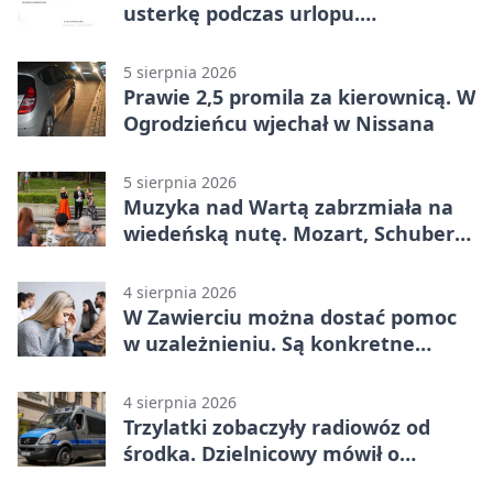
usterkę podczas urlopu.
Mieszkańcy podziękowali
5 sierpnia 2026
Prawie 2,5 promila za kierownicą. W
Ogrodzieńcu wjechał w Nissana
5 sierpnia 2026
Muzyka nad Wartą zabrzmiała na
wiedeńską nutę. Mozart, Schubert i
Strauss w programie
4 sierpnia 2026
W Zawierciu można dostać pomoc
w uzależnieniu. Są konkretne
adresy i dyżury
4 sierpnia 2026
Trzylatki zobaczyły radiowóz od
środka. Dzielnicowy mówił o
wakacjach