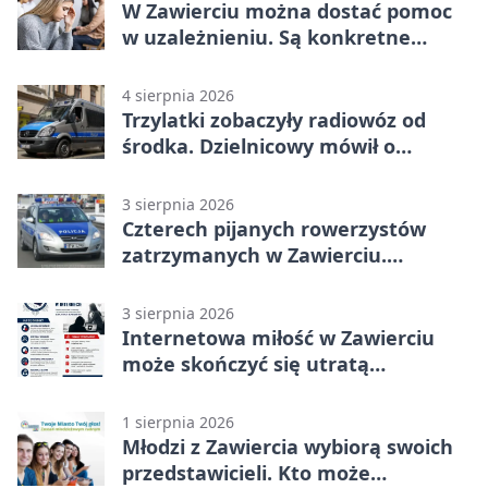
W Zawierciu można dostać pomoc
w uzależnieniu. Są konkretne
adresy i dyżury
4 sierpnia 2026
Trzylatki zobaczyły radiowóz od
środka. Dzielnicowy mówił o
wakacjach
3 sierpnia 2026
Czterech pijanych rowerzystów
zatrzymanych w Zawierciu.
Rekordzista miał prawie 2,5 promila
3 sierpnia 2026
Internetowa miłość w Zawierciu
może skończyć się utratą
oszczędności
1 sierpnia 2026
Młodzi z Zawiercia wybiorą swoich
przedstawicieli. Kto może