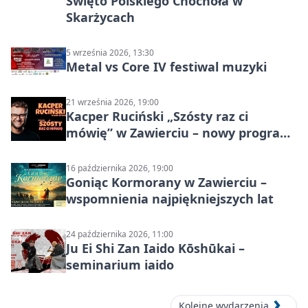
Święto Polskiego Chochoła w
Skarżycach
5 września 2026, 13:30
Metal vs Core IV festiwal muzyki
21 września 2026, 19:00
Kacper Ruciński „Szósty raz ci
mówię” w Zawierciu – nowy program
stand-up 2026
16 października 2026, 19:00
Goniąc Kormorany w Zawierciu –
wspomnienia najpiękniejszych lat
24 października 2026, 11:00
Ju Ei Shi Zan Iaido Kōshūkai –
seminarium iaido
Kolejne wydarzenia