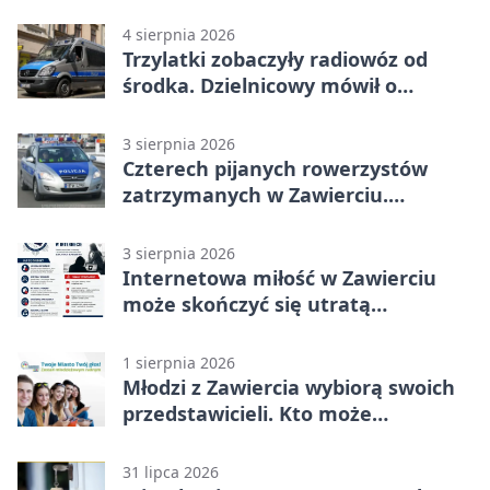
adresy i dyżury
4 sierpnia 2026
Trzylatki zobaczyły radiowóz od
środka. Dzielnicowy mówił o
wakacjach
3 sierpnia 2026
Czterech pijanych rowerzystów
zatrzymanych w Zawierciu.
Rekordzista miał prawie 2,5 promila
3 sierpnia 2026
Internetowa miłość w Zawierciu
może skończyć się utratą
oszczędności
1 sierpnia 2026
Młodzi z Zawiercia wybiorą swoich
przedstawicieli. Kto może
kandydować?
31 lipca 2026