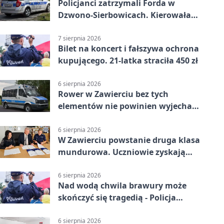
Policjanci zatrzymali Forda w
Dzwono-Sierbowicach. Kierowała
po alkoholu
7 sierpnia 2026
Bilet na koncert i fałszywa ochrona
kupującego. 21-latka straciła 450 zł
6 sierpnia 2026
Rower w Zawierciu bez tych
elementów nie powinien wyjechać
na drogę
6 sierpnia 2026
W Zawierciu powstanie druga klasa
mundurowa. Uczniowie zyskają
przewagę
6 sierpnia 2026
Nad wodą chwila brawury może
skończyć się tragedią - Policja
przypomina zasady
6 sierpnia 2026