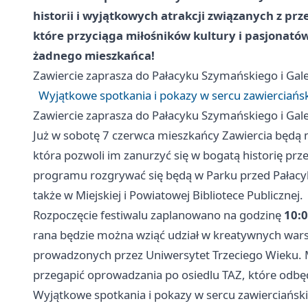
historii i wyjątkowych atrakcji związanych z p
które przyciąga miłośników kultury i pasjonató
żadnego mieszkańca!
Zawiercie
zaprasza do Pałacyku Szymańskiego i Galer
Wyjątkowe spotkania i pokazy w sercu zawierciańs
Zawiercie
zaprasza do Pałacyku Szymańskiego i Galer
Już w sobotę 7 czerwca mieszkańcy Zawiercia będą m
która pozwoli im zanurzyć się w bogatą historię prz
programu rozgrywać się będą w Parku przed Pałacyk
także w Miejskiej i Powiatowej Bibliotece Publicznej.
Rozpoczęcie festiwalu zaplanowano na godzinę
10:
rana będzie można wziąć udział w kreatywnych war
prowadzonych przez Uniwersytet Trzeciego Wieku. 
przegapić oprowadzania po osiedlu TAZ, które odbęd
Wyjątkowe spotkania i pokazy w sercu zawierciańsk