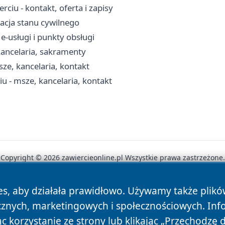
iu - kontakt, oferta i zapisy
racja stanu cywilnego
e-usługi i punkty obsługi
 kancelaria, sakramenty
ze, kancelaria, kontakt
u - msze, kancelaria, kontakt
Copyright © 2026 zawiercieonline.pl Wszystkie prawa zastrzeżone.
es, aby działała prawidłowo. Używamy także plik
News
Autorzy
Polityka Prywatności
Polityka Cookie
cznych, marketingowych i społecznościowych. Inf
 korzystanie ze strony lub klikając „Przechodzę 