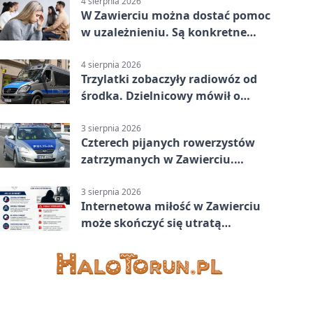
4 sierpnia 2026
W Zawierciu można dostać pomoc
w uzależnieniu. Są konkretne
adresy i dyżury
4 sierpnia 2026
Trzylatki zobaczyły radiowóz od
środka. Dzielnicowy mówił o
wakacjach
3 sierpnia 2026
Czterech pijanych rowerzystów
zatrzymanych w Zawierciu.
Rekordzista miał prawie 2,5
promila
3 sierpnia 2026
Internetowa miłość w Zawierciu
może skończyć się utratą
oszczędności