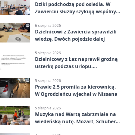
Dziki podchodzą pod osiedla. W
Zawierciu służby szykują wspólny
plan
6 sierpnia 2026
Dzielnicowi z Zawiercia sprawdzili
wiedzę. Dwóch pojedzie dalej
5 sierpnia 2026
Dzielnicowy z Łaz naprawił groźną
usterkę podczas urlopu.
Mieszkańcy podziękowali
5 sierpnia 2026
Prawie 2,5 promila za kierownicą.
W Ogrodzieńcu wjechał w Nissana
5 sierpnia 2026
Muzyka nad Wartą zabrzmiała na
wiedeńską nutę. Mozart, Schubert i
Strauss w programie