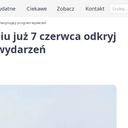
ydatne
Ciekawe
Zobacz
Kontakt
j fascynujący program wydarzeń
iu już 7 czerwca odkryj
 wydarzeń