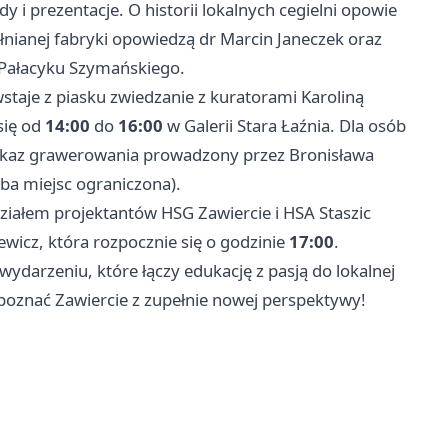
 i prezentacje. O historii lokalnych cegielni opowie
łnianej fabryki opowiedzą dr Marcin Janeczek oraz
Pałacyku Szymańskiego.
staje z piasku zwiedzanie z kuratorami Karoliną
się od
14:00
do
16:00
w Galerii Stara Łaźnia. Dla osób
okaz grawerowania prowadzony przez Bronisława
czba miejsc ograniczona).
udziałem projektantów HSG
Zawiercie
i HSA Staszic
ewicz, która rozpocznie się o godzinie
17:00
.
darzeniu, które łączy edukację z pasją do lokalnej
y poznać
Zawiercie
z zupełnie nowej perspektywy!