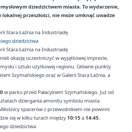
rzemysłowym dziedzictwem miasta. To wydarzenie,
w lokalnej przeszłości, nie może umknąć uwadze
ii Stara Łaźnia na Industriadę
kiego dziedzictwa
ii Stara Łaźnia na Industriadę
ieli okazję uczestniczyć w wyjątkowej imprezie,
emysłu i sztuki użytkowej regionu. Główne punkty
iem Szymańskiego oraz w Galerii Stara Łaźnia, a
00
w parku przed Pałacykiem Szymańskiego. Już od
sztatach dziergania amonitu symbolu miasta
Miłośnicy spacerów z przewodnikiem nie powinni
zie się w kilku turach między
10:15
a
14:45
.
iego dziedzictwa