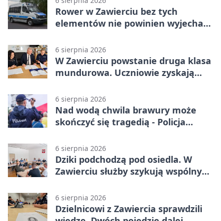
6 sierpnia 2026
Rower w Zawierciu bez tych
elementów nie powinien wyjechać
na drogę
6 sierpnia 2026
W Zawierciu powstanie druga klasa
mundurowa. Uczniowie zyskają
przewagę
6 sierpnia 2026
Nad wodą chwila brawury może
skończyć się tragedią - Policja
przypomina zasady
6 sierpnia 2026
Dziki podchodzą pod osiedla. W
Zawierciu służby szykują wspólny
plan
6 sierpnia 2026
Dzielnicowi z Zawiercia sprawdzili
wiedzę. Dwóch pojedzie dalej