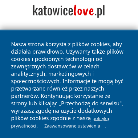
Nasza strona korzysta z plików cookies, aby
działała prawidłowo. Używamy także plików
cookies i podobnych technologii od
zewnętrznych dostawców w celach
Copyright © 2026 zawiercieonline.pl Wszystkie prawa
analitycznych, marketingowych i
zastrzeżone.
społecznościowych. Informacje te mogą być
przetwarzane również przez naszych
partnerów. Kontynuując korzystanie ze
Polityka
Polityka
News
Autorzy
strony lub klikając „Przechodzę do serwisu",
Prywatności
Cookies
wyrażasz zgodę na użycie dodatkowych
plików cookies zgodnie z naszą
polityką
.
.
prywatności
Zaawansowane ustawienia