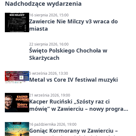
Nadchodzące wydarzenia
16 sierpnia 2026, 15:00
Zawiercie Nie Milczy v3 wraca do
miasta
22 sierpnia 2026, 16:00
Święto Polskiego Chochoła w
Skarżycach
5 września 2026, 13:30
Metal vs Core IV festiwal muzyki
21 września 2026, 19:00
Kacper Ruciński „Szósty raz ci
mówię” w Zawierciu – nowy program
stand-up 2026
16 października 2026, 19:00
Goniąc Kormorany w Zawierciu –