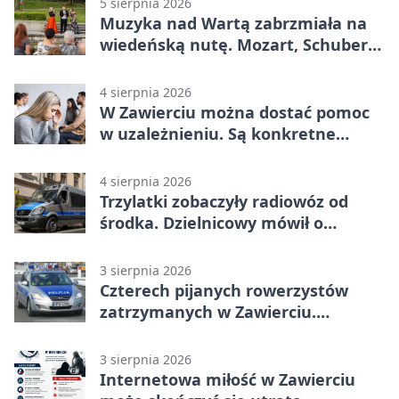
5 sierpnia 2026
Muzyka nad Wartą zabrzmiała na
wiedeńską nutę. Mozart, Schubert i
Strauss w programie
4 sierpnia 2026
W Zawierciu można dostać pomoc
w uzależnieniu. Są konkretne
adresy i dyżury
4 sierpnia 2026
Trzylatki zobaczyły radiowóz od
środka. Dzielnicowy mówił o
wakacjach
3 sierpnia 2026
Czterech pijanych rowerzystów
zatrzymanych w Zawierciu.
Rekordzista miał prawie 2,5 promila
3 sierpnia 2026
Internetowa miłość w Zawierciu