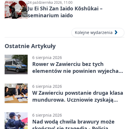
24 października 2026, 11:00
Ju Ei Shi Zan Iaido Kōshūkai –
seminarium iaido
Kolejne wydarzenia
Ostatnie Artykuły
6 sierpnia 2026
Rower w Zawierciu bez tych
elementów nie powinien wyjechać
na drogę
6 sierpnia 2026
W Zawierciu powstanie druga klasa
mundurowa. Uczniowie zyskają
przewagę
6 sierpnia 2026
Nad wodą chwila brawury może
skończyć się tragedią - Policja