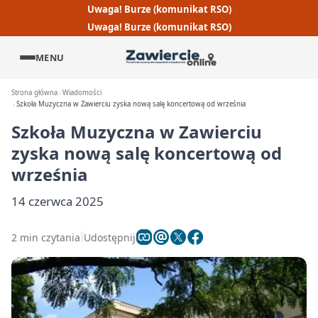
Uwaga! Burze (komunikat RSO)
Uwaga! Burze (komunikat RSO)
MENU
Strona główna
Wiadomości
Szkoła Muzyczna w Zawierciu zyska nową salę koncertową od września
Szkoła Muzyczna w Zawierciu
zyska nową salę koncertową od
września
14 czerwca 2025
2 min czytania
Udostępnij