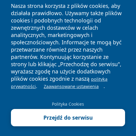
Nasza strona korzysta z plików cookies, aby
działała prawidłowo. Używamy także plików
cookies i podobnych technologii od
zewnętrznych dostawców w celach
analitycznych, marketingowych i
społecznościowych. Informacje te mogą być
Copyright © 2026 zawiercieonline.pl Wszystkie prawa
przetwarzane również przez naszych
zastrzeżone.
partnerów. Kontynuując korzystanie ze
strony lub klikając „Przechodzę do serwisu",
wyrażasz zgodę na użycie dodatkowych
Polityka
Polityka
News
Autorzy
plików cookies zgodnie z naszą
Prywatności
Cookies
polityką
.
.
prywatności
Zaawansowane ustawienia
Polityka Cookies
Przejdź do serwisu