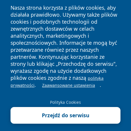
Nasza strona korzysta z plików cookies, aby
działała prawidłowo. Używamy także plików
cookies i podobnych technologii od
zewnętrznych dostawców w celach
analitycznych, marketingowych i
społecznościowych. Informacje te mogą być
przetwarzane również przez naszych
partnerów. Kontynuując korzystanie ze
strony lub klikając „Przechodzę do serwisu",
Copyright © 2026 zawiercieonline.pl Wszystkie prawa
zastrzeżone.
wyrażasz zgodę na użycie dodatkowych
plików cookies zgodnie z naszą
polityką
.
.
prywatności
Zaawansowane ustawienia
Polityka
Polityka
News
Autorzy
Prywatności
Cookies
Polityka Cookies
Przejdź do serwisu