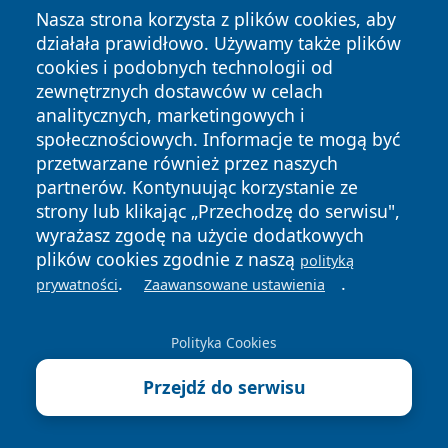
Nasza strona korzysta z plików cookies, aby
zaczyna wyglądać niepokojąco.
działała prawidłowo. Używamy także plików
Czy brzoza Doorenbos można sadzić blisko domu lub
cookies i podobnych technologii od
tarasu?
zewnętrznych dostawców w celach
Brzozy z natury mają rozległy, ale płytki system
analitycznych, marketingowych i
społecznościowych. Informacje te mogą być
korzeniowy, który rozrasta się szeroko tuż pod
przetwarzane również przez naszych
powierzchnią gruntu, więc kwestia odległości od
partnerów. Kontynuując korzystanie ze
domu czy tarasu nie jest bez znaczenia. Brzoza
strony lub klikając „Przechodzę do serwisu",
Doorenbos w tym kontekście wypada nieco łagodniej
wyrażasz zgodę na użycie dodatkowych
niż inne odmiany, ale i tak wymaga przemyślanego
plików cookies zgodnie z naszą
polityką
.
.
miejsca. To drzewo, które osiąga około 10–15 metrów
prywatności
Zaawansowane ustawienia
wysokości, z koroną o lekkiej, niezbyt rozłożystej
formie. Choć nie jest agresywna, jej korzenie będą
Polityka Cookies
szukać wilgoci – szczególnie tam, gdzie ogród jest
Przejdź do serwisu
intensywnie podlewany lub gdzie znajdują się
instalacje wodne, drenaże, a nawet fundamenty, które