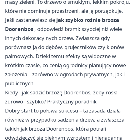
masy zieleni. To drzewo o smukłym, lekkim pokroju,
które nie dominuje przestrzeni, ale ją porządkuje.
Jeśli zastanawiasz się
jak szybko rośnie brzoza
Doorenbos
, odpowiedź brzmi: szybciej niż wiele
innych dekoracyjnych drzew. Zwłaszcza gdy
porównasz ją do dębów, grujeczników czy klonów
palmowych. Dzięki temu efekty są widoczne w
krótkim czasie, co cenią ogrodnicy planujący nowe
założenia – zarówno w ogrodach prywatnych, jak i
publicznych.
Kiedy i jak sadzić brzozę Doorenbos, żeby rosła
zdrowo i szybko? Praktyczny poradnik
Dobry start to połowa sukcesu – ta zasada działa
również w przypadku sadzenia drzew, a zwłaszcza
takich jak brzoza Doorenbos, która potrafi
odwdzięczyć się pięknym wzrostem i nienaganną