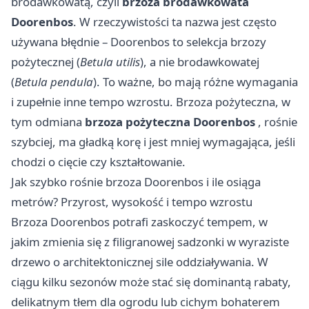
brodawkowatą, czyli
brzoza brodawkowata
Doorenbos
. W rzeczywistości ta nazwa jest często
używana błędnie – Doorenbos to selekcja brzozy
pożytecznej (
Betula utilis
), a nie brodawkowatej
(
Betula pendula
). To ważne, bo mają różne wymagania
i zupełnie inne tempo wzrostu. Brzoza pożyteczna, w
tym odmiana
brzoza pożyteczna Doorenbos
, rośnie
szybciej, ma gładką korę i jest mniej wymagająca, jeśli
chodzi o cięcie czy kształtowanie.
Jak szybko rośnie brzoza Doorenbos i ile osiąga
metrów? Przyrost, wysokość i tempo wzrostu
Brzoza Doorenbos potrafi zaskoczyć tempem, w
jakim zmienia się z filigranowej sadzonki w wyraziste
drzewo o architektonicznej sile oddziaływania. W
ciągu kilku sezonów może stać się dominantą rabaty,
delikatnym tłem dla ogrodu lub cichym bohaterem