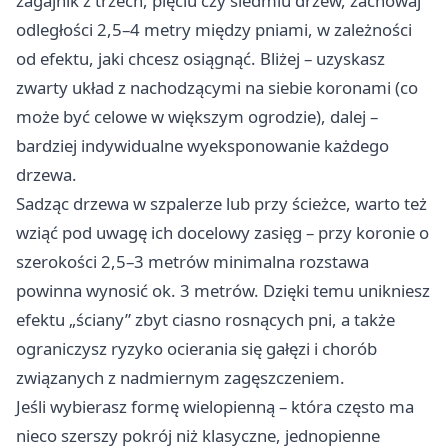
zagajnik z trzech, pięciu czy siedmiu drzew, zachowaj
odległości 2,5–4 metry między pniami, w zależności
od efektu, jaki chcesz osiągnąć. Bliżej – uzyskasz
zwarty układ z nachodzącymi na siebie koronami (co
może być celowe w większym ogrodzie), dalej –
bardziej indywidualne wyeksponowanie każdego
drzewa.
Sadząc drzewa w szpalerze lub przy ścieżce, warto też
wziąć pod uwagę ich docelowy zasięg – przy koronie o
szerokości 2,5–3 metrów minimalna rozstawa
powinna wynosić ok. 3 metrów. Dzięki temu unikniesz
efektu „ściany” zbyt ciasno rosnących pni, a także
ograniczysz ryzyko ocierania się gałęzi i chorób
związanych z nadmiernym zagęszczeniem.
Jeśli wybierasz formę wielopienną – która często ma
nieco szerszy pokrój niż klasyczne, jednopienne