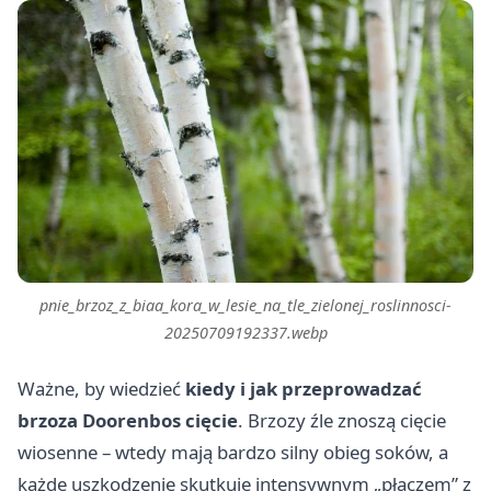
pnie_brzoz_z_biaa_kora_w_lesie_na_tle_zielonej_roslinnosci-
20250709192337.webp
Ważne, by wiedzieć
kiedy i jak przeprowadzać
brzoza Doorenbos cięcie
. Brzozy źle znoszą cięcie
wiosenne – wtedy mają bardzo silny obieg soków, a
każde uszkodzenie skutkuje intensywnym „płaczem” z