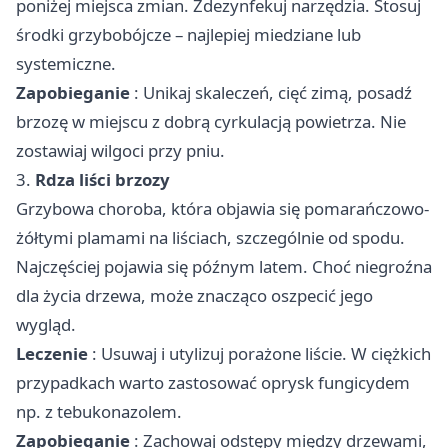
poniżej miejsca zmian. Zdezynfekuj narzędzia. Stosuj
środki grzybobójcze – najlepiej miedziane lub
systemiczne.
Zapobieganie
: Unikaj skaleczeń, cięć zimą, posadź
brzozę w miejscu z dobrą cyrkulacją powietrza. Nie
zostawiaj wilgoci przy pniu.
3.
Rdza liści brzozy
Grzybowa choroba, która objawia się pomarańczowo-
żółtymi plamami na liściach, szczególnie od spodu.
Najczęściej pojawia się późnym latem. Choć niegroźna
dla życia drzewa, może znacząco oszpecić jego
wygląd.
Leczenie
: Usuwaj i utylizuj porażone liście. W ciężkich
przypadkach warto zastosować oprysk fungicydem
np. z tebukonazolem.
Zapobieganie
: Zachowaj odstępy między drzewami,