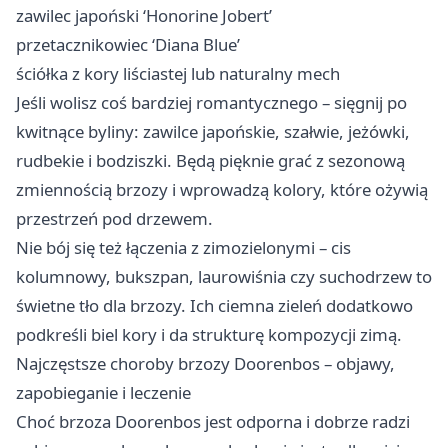
zawilec japoński ‘Honorine Jobert’
przetacznikowiec ‘Diana Blue’
ściółka z kory liściastej lub naturalny mech
Jeśli wolisz coś bardziej romantycznego – sięgnij po
kwitnące byliny: zawilce japońskie, szałwie, jeżówki,
rudbekie i bodziszki. Będą pięknie grać z sezonową
zmiennością brzozy i wprowadzą kolory, które ożywią
przestrzeń pod drzewem.
Nie bój się też łączenia z zimozielonymi – cis
kolumnowy, bukszpan, laurowiśnia czy suchodrzew to
świetne tło dla brzozy. Ich ciemna zieleń dodatkowo
podkreśli biel kory i da strukturę kompozycji zimą.
Najczęstsze choroby brzozy Doorenbos – objawy,
zapobieganie i leczenie
Choć brzoza Doorenbos jest odporna i dobrze radzi