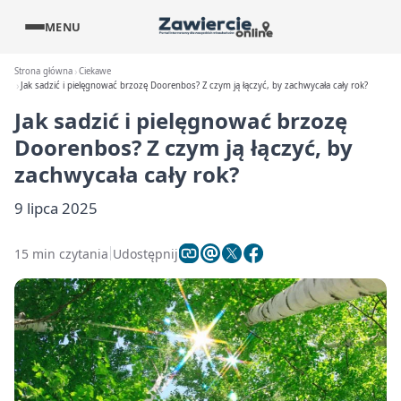
MENU
Strona główna
Ciekawe
Jak sadzić i pielęgnować brzozę Doorenbos? Z czym ją łączyć, by zachwycała cały rok?
Jak sadzić i pielęgnować brzozę
Doorenbos? Z czym ją łączyć, by
zachwycała cały rok?
9 lipca 2025
15 min czytania
Udostępnij