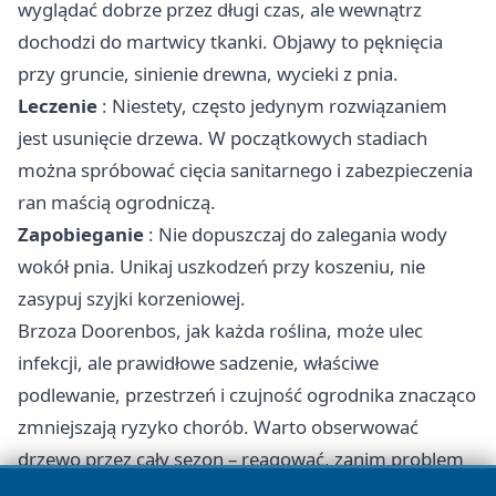
wyglądać dobrze przez długi czas, ale wewnątrz
dochodzi do martwicy tkanki. Objawy to pęknięcia
przy gruncie, sinienie drewna, wycieki z pnia.
Leczenie
: Niestety, często jedynym rozwiązaniem
jest usunięcie drzewa. W początkowych stadiach
można spróbować cięcia sanitarnego i zabezpieczenia
ran maścią ogrodniczą.
Zapobieganie
: Nie dopuszczaj do zalegania wody
wokół pnia. Unikaj uszkodzeń przy koszeniu, nie
zasypuj szyjki korzeniowej.
Brzoza Doorenbos, jak każda roślina, może ulec
infekcji, ale prawidłowe sadzenie, właściwe
podlewanie, przestrzeń i czujność ogrodnika znacząco
zmniejszają ryzyko chorób. Warto obserwować
drzewo przez cały sezon – reagować, zanim problem
się rozwinie, i nie bać się sięgnąć po wsparcie, gdy coś