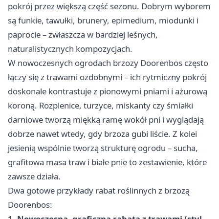
pokrój przez większą część sezonu. Dobrym wyborem
są funkie, tawułki, brunery, epimedium, miodunki i
paprocie – zwłaszcza w bardziej leśnych,
naturalistycznych kompozycjach.
W nowoczesnych ogrodach brzozy Doorenbos często
łączy się z trawami ozdobnymi – ich rytmiczny pokrój
doskonale kontrastuje z pionowymi pniami i ażurową
koroną. Rozplenice, turzyce, miskanty czy śmiałki
darniowe tworzą miękką ramę wokół pni i wyglądają
dobrze nawet wtedy, gdy brzoza gubi liście. Z kolei
jesienią wspólnie tworzą strukturę ogrodu – sucha,
grafitowa masa traw i białe pnie to zestawienie, które
zawsze działa.
Dwa gotowe przykłady rabat roślinnych z brzozą
Doorenbos:
1. Nowoczesna, graficzna rabata z trawami (styl