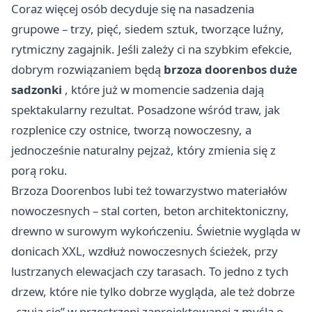
Coraz więcej osób decyduje się na nasadzenia
grupowe – trzy, pięć, siedem sztuk, tworzące luźny,
rytmiczny zagajnik. Jeśli zależy ci na szybkim efekcie,
dobrym rozwiązaniem będą
brzoza doorenbos duże
sadzonki
, które już w momencie sadzenia dają
spektakularny rezultat. Posadzone wśród traw, jak
rozplenice czy ostnice, tworzą nowoczesny, a
jednocześnie naturalny pejzaż, który zmienia się z
porą roku.
Brzoza Doorenbos lubi też towarzystwo materiałów
nowoczesnych – stal corten, beton architektoniczny,
drewno w surowym wykończeniu. Świetnie wygląda w
donicach XXL, wzdłuż nowoczesnych ścieżek, przy
lustrzanych elewacjach czy tarasach. To jedno z tych
drzew, które nie tylko dobrze wygląda, ale też dobrze
„czują się” w przestrzeni zaprojektowanej z myślą o