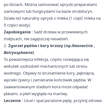
po liściach. Można zastosować opryski preparatami
siarkowymi lub fungicydami na bazie strobiluryn.
Działa też naturalny oprysk z mleka (1 część mleka na
9 części wody).
Zapobieganie
: Sadź drzewa w przewiewnych
miejscach, nie zagęszczaj nasadzeń.
2.
Zgorzel pędów i kory brzozy (np.
Neonectria
,
Botryosphaeria
)
To poważniejsza infekcja, często rozwijająca się
wskutek uszkodzeń mechanicznych lub stresu
wodnego. Objawy to brunatnienie kory, pęknięcia,
wycieki żywicy i zamieranie końcówek pędów. W
zaawansowanym stadium kora może odpadać
płatami, a pień wygląda na martwy.
Leczenie
: Usuń i spal porażone pędy, przytnij zdrowo