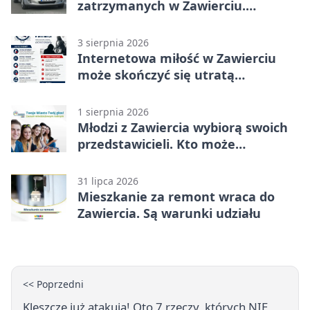
zatrzymanych w Zawierciu.
Rekordzista miał prawie 2,5 promila
3 sierpnia 2026
Internetowa miłość w Zawierciu
może skończyć się utratą
oszczędności
1 sierpnia 2026
Młodzi z Zawiercia wybiorą swoich
przedstawicieli. Kto może
kandydować?
31 lipca 2026
Mieszkanie za remont wraca do
Zawiercia. Są warunki udziału
<< Poprzedni
Kleszcze już atakują! Oto 7 rzeczy, których NIE