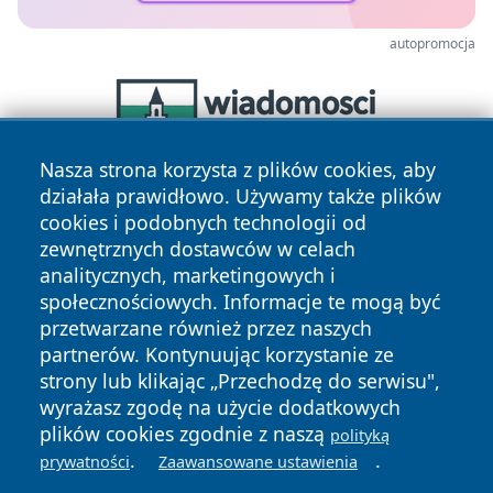
autopromocja
Nasza strona korzysta z plików cookies, aby
działała prawidłowo. Używamy także plików
cookies i podobnych technologii od
zewnętrznych dostawców w celach
analitycznych, marketingowych i
społecznościowych. Informacje te mogą być
przetwarzane również przez naszych
Copyright © 2026 zawiercieonline.pl Wszystkie prawa
partnerów. Kontynuując korzystanie ze
zastrzeżone.
strony lub klikając „Przechodzę do serwisu",
wyrażasz zgodę na użycie dodatkowych
plików cookies zgodnie z naszą
polityką
Polityka
Polityka
News
Autorzy
.
.
prywatności
Zaawansowane ustawienia
Prywatności
Cookies