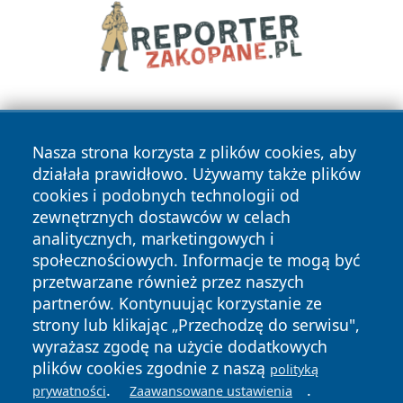
Nasza strona korzysta z plików cookies, aby
działała prawidłowo. Używamy także plików
cookies i podobnych technologii od
zewnętrznych dostawców w celach
Copyright © 2026 zawiercieonline.pl Wszystkie prawa
analitycznych, marketingowych i
zastrzeżone.
społecznościowych. Informacje te mogą być
przetwarzane również przez naszych
partnerów. Kontynuując korzystanie ze
Polityka
Polityka
News
Autorzy
strony lub klikając „Przechodzę do serwisu",
Prywatności
Cookies
wyrażasz zgodę na użycie dodatkowych
plików cookies zgodnie z naszą
polityką
.
.
prywatności
Zaawansowane ustawienia