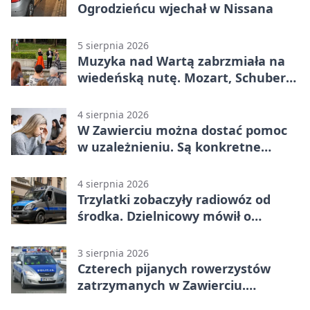
Ogrodzieńcu wjechał w Nissana
5 sierpnia 2026
Muzyka nad Wartą zabrzmiała na
wiedeńską nutę. Mozart, Schubert i
Strauss w programie
4 sierpnia 2026
W Zawierciu można dostać pomoc
w uzależnieniu. Są konkretne
adresy i dyżury
4 sierpnia 2026
Trzylatki zobaczyły radiowóz od
środka. Dzielnicowy mówił o
wakacjach
3 sierpnia 2026
Czterech pijanych rowerzystów
zatrzymanych w Zawierciu.
Rekordzista miał prawie 2,5 promila