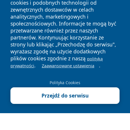
cookies i podobnych technologii od
zewnętrznych dostawców w celach
analitycznych, marketingowych i
społecznościowych. Informacje te mogą być
przetwarzane również przez naszych
Copyright © 2026 zawiercieonline.pl Wszystkie prawa
partnerów. Kontynuując korzystanie ze
zastrzeżone.
strony lub klikając „Przechodzę do serwisu",
wyrażasz zgodę na użycie dodatkowych
plików cookies zgodnie z naszą
polityką
Polityka
Polityka
News
Autorzy
.
.
prywatności
Zaawansowane ustawienia
Prywatności
Cookies
Polityka Cookies
Przejdź do serwisu