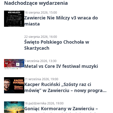
Nadchodzące wydarzenia
16 sierpnia 2026, 15:00
Zawiercie Nie Milczy v3 wraca do
miasta
22 sierpnia 2026, 16:00
Święto Polskiego Chochoła w
Skarżycach
5 września 2026, 13:30
Metal vs Core IV festiwal muzyki
21 września 2026, 19:00
Kacper Ruciński „Szósty raz ci
mówię” w Zawierciu – nowy program
stand-up 2026
16 października 2026, 19:00
Goniąc Kormorany w Zawierciu –