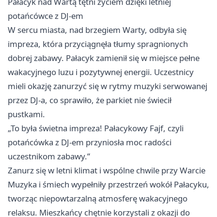
Pałacyk nad Wartą tętni życiem dzięki letniej
potańcówce z DJ-em
W sercu miasta, nad brzegiem Warty, odbyła się
impreza, która przyciągnęła tłumy spragnionych
dobrej zabawy. Pałacyk zamienił się w miejsce pełne
wakacyjnego luzu i pozytywnej energii. Uczestnicy
mieli okazję zanurzyć się w rytmy muzyki serwowanej
przez DJ-a, co sprawiło, że parkiet nie świecił
pustkami.
„To była świetna impreza! Pałacykowy Fajf, czyli
potańcówka z DJ-em przyniosła moc radości
uczestnikom zabawy.”
Zanurz się w letni klimat i wspólne chwile przy Warcie
Muzyka i śmiech wypełniły przestrzeń wokół Pałacyku,
tworząc niepowtarzalną atmosferę wakacyjnego
relaksu. Mieszkańcy chętnie korzystali z okazji do