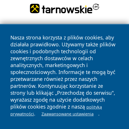
Nasza strona korzysta z plików cookies, aby
działała prawidłowo. Używamy także plików
cookies i podobnych technologii od
zewnętrznych dostawców w celach
Copyright © 2026 zawiercieonline.pl Wszystkie prawa
analitycznych, marketingowych i
zastrzeżone.
społecznościowych. Informacje te mogą być
przetwarzane również przez naszych
partnerów. Kontynuując korzystanie ze
Polityka
Polityka
News
Autorzy
strony lub klikając „Przechodzę do serwisu",
Prywatności
Cookies
wyrażasz zgodę na użycie dodatkowych
plików cookies zgodnie z naszą
polityką
.
.
prywatności
Zaawansowane ustawienia