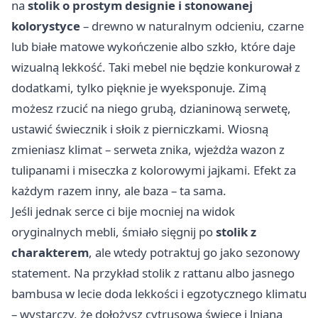
na
stolik o prostym designie i stonowanej
kolorystyce
– drewno w naturalnym odcieniu, czarne
lub białe matowe wykończenie albo szkło, które daje
wizualną lekkość. Taki mebel nie będzie konkurował z
dodatkami, tylko pięknie je wyeksponuje. Zimą
możesz rzucić na niego grubą, dzianinową serwetę,
ustawić świecznik i słoik z pierniczkami. Wiosną
zmieniasz klimat – serweta znika, wjeżdża wazon z
tulipanami i miseczka z kolorowymi jajkami. Efekt za
każdym razem inny, ale baza – ta sama.
Jeśli jednak serce ci bije mocniej na widok
oryginalnych mebli, śmiało sięgnij po
stolik z
charakterem
, ale wtedy potraktuj go jako sezonowy
statement. Na przykład stolik z rattanu albo jasnego
bambusa w lecie doda lekkości i egzotycznego klimatu
– wystarczy, że dołożysz cytrusową świecę i lnianą