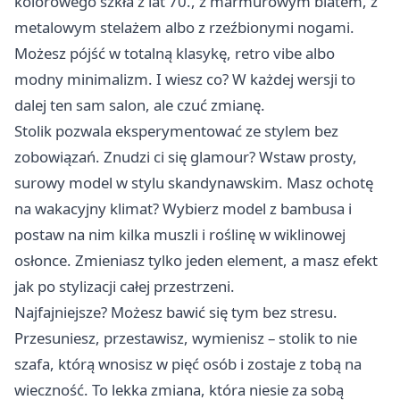
kolorowego szkła z lat 70., z marmurowym blatem, z
metalowym stelażem albo z rzeźbionymi nogami.
Możesz pójść w totalną klasykę, retro vibe albo
modny minimalizm. I wiesz co? W każdej wersji to
dalej ten sam salon, ale czuć zmianę.
Stolik pozwala eksperymentować ze stylem bez
zobowiązań. Znudzi ci się glamour? Wstaw prosty,
surowy model w stylu skandynawskim. Masz ochotę
na wakacyjny klimat? Wybierz model z bambusa i
postaw na nim kilka muszli i roślinę w wiklinowej
osłonce. Zmieniasz tylko jeden element, a masz efekt
jak po stylizacji całej przestrzeni.
Najfajniejsze? Możesz bawić się tym bez stresu.
Przesuniesz, przestawisz, wymienisz – stolik to nie
szafa, którą wnosisz w pięć osób i zostaje z tobą na
wieczność. To lekka zmiana, która niesie za sobą